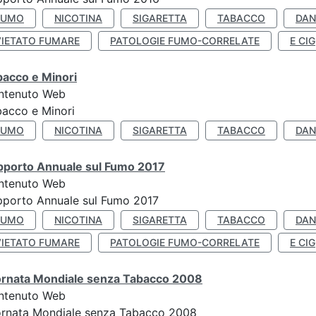
FUMO
NICOTINA
SIGARETTA
TABACCO
DAN
VIETATO FUMARE
PATOLOGIE FUMO-CORRELATE
E CIG
bacco e Minori
ntenuto Web
acco e Minori
FUMO
NICOTINA
SIGARETTA
TABACCO
DAN
pporto Annuale sul Fumo 2017
ntenuto Web
porto Annuale sul Fumo 2017
FUMO
NICOTINA
SIGARETTA
TABACCO
DAN
VIETATO FUMARE
PATOLOGIE FUMO-CORRELATE
E CIG
ornata Mondiale senza Tabacco 2008
ntenuto Web
ornata Mondiale senza Tabacco 2008