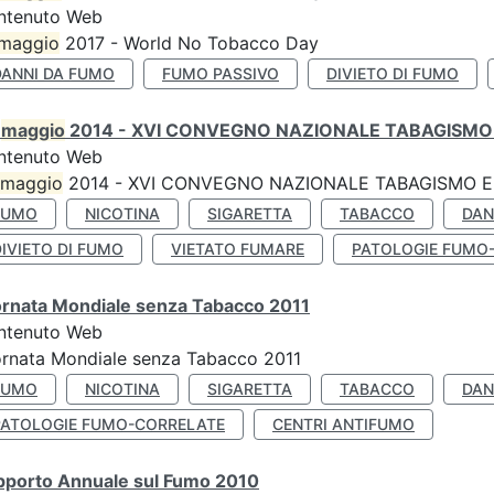
ntenuto Web
maggio
2017 - World No Tobacco Day
DANNI DA FUMO
FUMO PASSIVO
DIVIETO DI FUMO
0
maggio
2014 - XVI CONVEGNO NAZIONALE TABAGISMO 
ntenuto Web
maggio
2014 - XVI CONVEGNO NAZIONALE TABAGISMO E 
FUMO
NICOTINA
SIGARETTA
TABACCO
DAN
IVIETO DI FUMO
VIETATO FUMARE
PATOLOGIE FUMO
ornata Mondiale senza Tabacco 2011
ntenuto Web
rnata Mondiale senza Tabacco 2011
FUMO
NICOTINA
SIGARETTA
TABACCO
DAN
PATOLOGIE FUMO-CORRELATE
CENTRI ANTIFUMO
pporto Annuale sul Fumo 2010