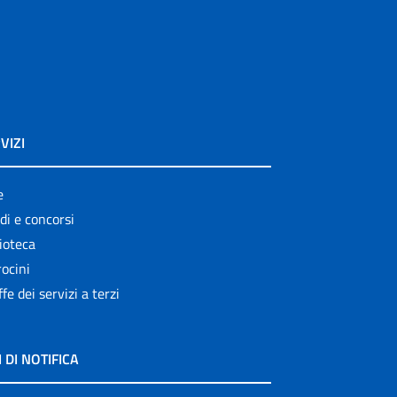
VIZI
e
di e concorsi
ioteca
ocini
ffe dei servizi a terzi
I DI NOTIFICA