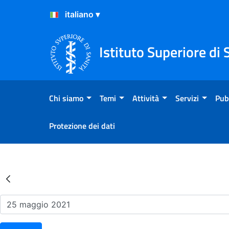
Salta al Contenuto
Salta al Footer
Istituto Superiore di 
Chi siamo
Temi
Attività
Servizi
Pub
Protezione dei dati
Risultati della Ricerca - Ev