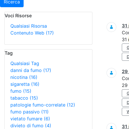
Ricerca
Voci Risorse
Ricerca
31
Qualsiasi Risorsa
Co
Contenuto Web
(17)
31
Tag
D
Qualsiasi Tag
danni da fumo
(17)
29
nicotina
(16)
Co
sigaretta
(16)
29
fumo
(15)
tabacco
(15)
patologie fumo-correlate
(12)
fumo passivo
(11)
vietato fumare
(6)
divieto di fumo
(4)
31