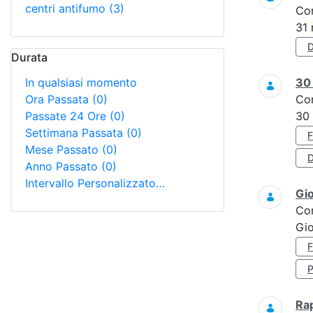
centri antifumo
(3)
Co
31
Durata
In qualsiasi momento
3
Ora Passata
(0)
Co
Passate 24 Ore
(0)
30
Settimana Passata
(0)
Mese Passato
(0)
D
Anno Passato
(0)
Intervallo Personalizzato…
Gi
Co
Gio
Ra