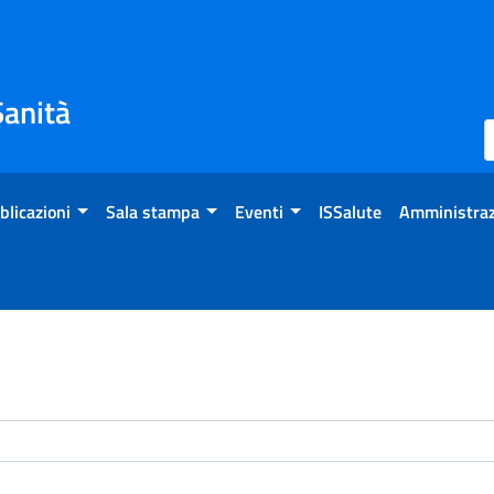
Sanità
blicazioni
Sala stampa
Eventi
ISSalute
Amministraz
enti