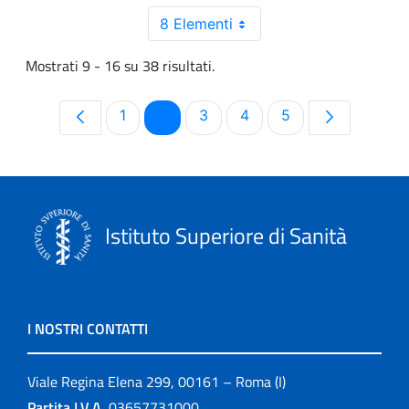
8 Elementi
Mostrati 9 - 16 su 38 risultati.
Pagina
Pagina
Pagina
Pagina
Pagina
1
2
3
4
5
Istituto Superiore di Sanità
I NOSTRI CONTATTI
Viale Regina Elena 299, 00161 – Roma (I)
Partita I.V.A.
03657731000