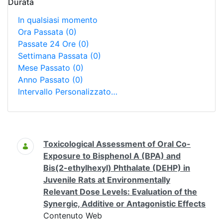
Durata
In qualsiasi momento
Ora Passata
(0)
Passate 24 Ore
(0)
Settimana Passata
(0)
Mese Passato
(0)
Anno Passato
(0)
Intervallo Personalizzato…
Ricerca
Toxicological Assessment of Oral Co-
Exposure to Bisphenol A (BPA) and
Bis(2-ethylhexyl) Phthalate (DEHP) in
Juvenile Rats at Environmentally
Relevant Dose Levels: Evaluation of the
Synergic, Additive or Antagonistic Effects
Contenuto Web