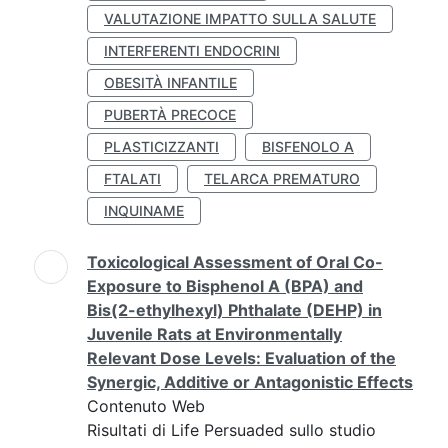
VALUTAZIONE IMPATTO SULLA SALUTE
INTERFERENTI ENDOCRINI
OBESITÀ INFANTILE
PUBERTÀ PRECOCE
PLASTICIZZANTI
BISFENOLO A
FTALATI
TELARCA PREMATURO
INQUINAME
Toxicological Assessment of Oral Co-
Exposure to Bisphenol A (BPA) and
Bis(2-ethylhexyl) Phthalate (DEHP) in
Juvenile Rats at Environmentally
Relevant Dose Levels: Evaluation of the
Synergic, Additive or Antagonistic Effects
Contenuto Web
Risultati di Life Persuaded sullo studio