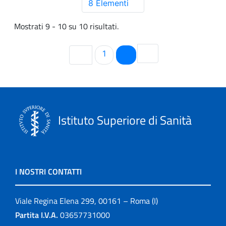
8 Elementi
Mostrati 9 - 10 su 10 risultati.
Pagina
Pagina
1
2
Istituto Superiore di Sanità
I NOSTRI CONTATTI
Viale Regina Elena 299, 00161 – Roma (I)
Partita I.V.A.
03657731000