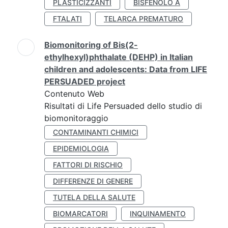
PLASTICIZZANTI
BISFENOLO A
FTALATI
TELARCA PREMATURO
Biomonitoring of Bis(2-
ethylhexyl)phthalate (DEHP) in Italian
children and adolescents: Data from LIFE
PERSUADED project
Contenuto Web
Risultati di Life Persuaded dello studio di
biomonitoraggio
CONTAMINANTI CHIMICI
EPIDEMIOLOGIA
FATTORI DI RISCHIO
DIFFERENZE DI GENERE
TUTELA DELLA SALUTE
BIOMARCATORI
INQUINAMENTO