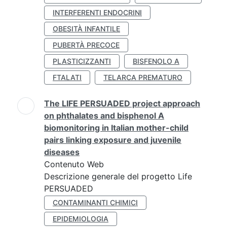
INTERFERENTI ENDOCRINI
OBESITÀ INFANTILE
PUBERTÀ PRECOCE
PLASTICIZZANTI
BISFENOLO A
FTALATI
TELARCA PREMATURO
The LIFE PERSUADED project approach
on phthalates and bisphenol A
biomonitoring in Italian mother-child
pairs linking exposure and juvenile
diseases
Contenuto Web
Descrizione generale del progetto Life
PERSUADED
CONTAMINANTI CHIMICI
EPIDEMIOLOGIA