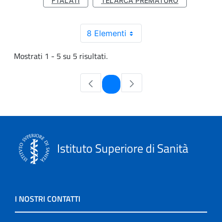
FTALATI
TELARCA PREMATURO
8 Elementi
Mostrati 1 - 5 su 5 risultati.
Pagina
1
Istituto Superiore di Sanità
I NOSTRI CONTATTI