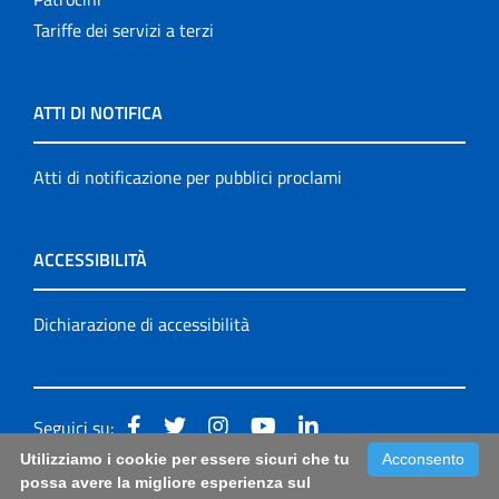
Tariffe dei servizi a terzi
ATTI DI NOTIFICA
Atti di notificazione per pubblici proclami
ACCESSIBILITÀ
Dichiarazione di accessibilità
Seguici su:
Utilizziamo i cookie per essere sicuri che tu
Acconsento
Accessibilità: form di segnalazione di prima istanza per
possa avere la migliore esperienza sul