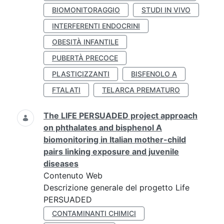
BIOMONITORAGGIO
STUDI IN VIVO
INTERFERENTI ENDOCRINI
OBESITÀ INFANTILE
PUBERTÀ PRECOCE
PLASTICIZZANTI
BISFENOLO A
FTALATI
TELARCA PREMATURO
The LIFE PERSUADED project approach
on phthalates and bisphenol A
biomonitoring in Italian mother-child
pairs linking exposure and juvenile
diseases
Contenuto Web
Descrizione generale del progetto Life
PERSUADED
CONTAMINANTI CHIMICI