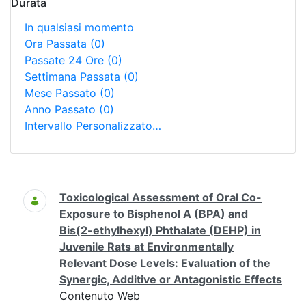
Durata
In qualsiasi momento
Ora Passata
(0)
Passate 24 Ore
(0)
Settimana Passata
(0)
Mese Passato
(0)
Anno Passato
(0)
Intervallo Personalizzato…
Ricerca
Toxicological Assessment of Oral Co-
Exposure to Bisphenol A (BPA) and
Bis(2-ethylhexyl) Phthalate (DEHP) in
Juvenile Rats at Environmentally
Relevant Dose Levels: Evaluation of the
Synergic, Additive or Antagonistic Effects
Contenuto Web