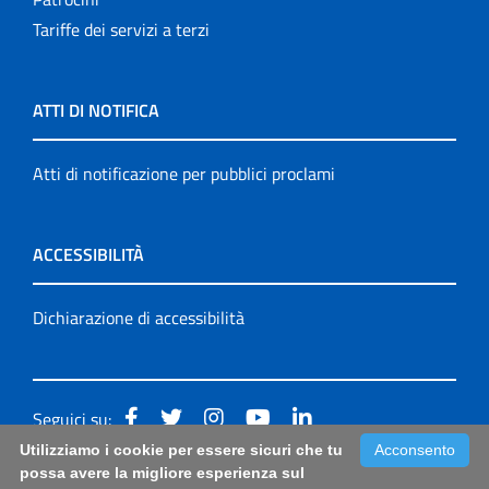
Tariffe dei servizi a terzi
ATTI DI NOTIFICA
Atti di notificazione per pubblici proclami
ACCESSIBILITÀ
Dichiarazione di accessibilità
Seguici su:
Utilizziamo i cookie per essere sicuri che tu
Acconsento
Accessibilità: form di segnalazione di prima istanza per
possa avere la migliore esperienza sul