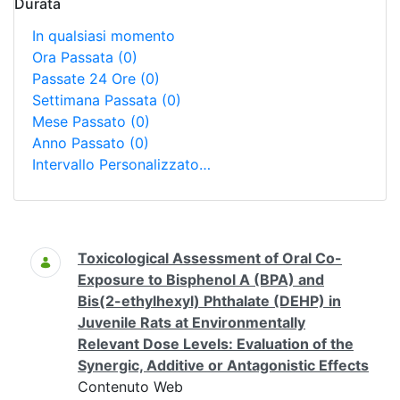
Durata
In qualsiasi momento
Ora Passata
(0)
Passate 24 Ore
(0)
Settimana Passata
(0)
Mese Passato
(0)
Anno Passato
(0)
Intervallo Personalizzato…
Ricerca
Toxicological Assessment of Oral Co-
Exposure to Bisphenol A (BPA) and
Bis(2-ethylhexyl) Phthalate (DEHP) in
Juvenile Rats at Environmentally
Relevant Dose Levels: Evaluation of the
Synergic, Additive or Antagonistic Effects
Contenuto Web