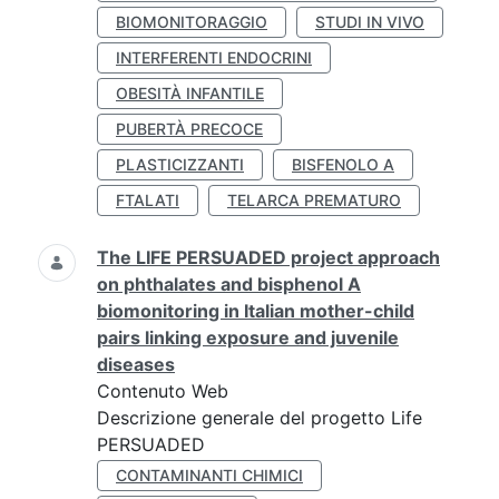
BIOMONITORAGGIO
STUDI IN VIVO
INTERFERENTI ENDOCRINI
OBESITÀ INFANTILE
PUBERTÀ PRECOCE
PLASTICIZZANTI
BISFENOLO A
FTALATI
TELARCA PREMATURO
The LIFE PERSUADED project approach
on phthalates and bisphenol A
biomonitoring in Italian mother-child
pairs linking exposure and juvenile
diseases
Contenuto Web
Descrizione generale del progetto Life
PERSUADED
CONTAMINANTI CHIMICI