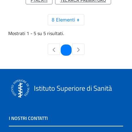
FTALATI
TELARCA PREMATURO
8 Elementi
Mostrati 1 - 5 su 5 risultati.
Pagina
1
Istituto Superiore di Sanità
I NOSTRI CONTATTI