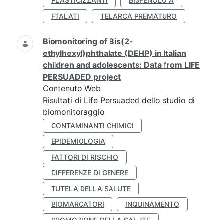
PLASTICIZZANTI
BISFENOLO A
FTALATI
TELARCA PREMATURO
Biomonitoring of Bis(2-
ethylhexyl)phthalate (DEHP) in Italian
children and adolescents: Data from LIFE
PERSUADED project
Contenuto Web
Risultati di Life Persuaded dello studio di
biomonitoraggio
CONTAMINANTI CHIMICI
EPIDEMIOLOGIA
FATTORI DI RISCHIO
DIFFERENZE DI GENERE
TUTELA DELLA SALUTE
BIOMARCATORI
INQUINAMENTO
PROMOZIONE DELLA SALUTE