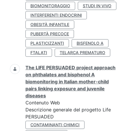
BIOMONITORAGGIO
STUDI IN VIVO
INTERFERENTI ENDOCRINI
OBESITÀ INFANTILE
PUBERTÀ PRECOCE
PLASTICIZZANTI
BISFENOLO A
FTALATI
TELARCA PREMATURO
The LIFE PERSUADED project approach
on phthalates and bisphenol A
biomonitoring in Italian mother-child
pairs linking exposure and juvenile
diseases
Contenuto Web
Descrizione generale del progetto Life
PERSUADED
CONTAMINANTI CHIMICI