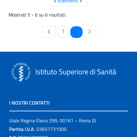
4 Elementi
Mostrati 5 - 6 su 6 risultati.
Pagina
Pagina
1
2
Istituto Superiore di Sanità
I NOSTRI CONTATTI
Viale Regina Elena 299, 00161 – Roma (I)
Partita I.V.A.
03657731000