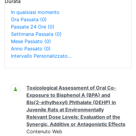
Durata
In qualsiasi momento
Ora Passata
(0)
Passate 24 Ore
(0)
Settimana Passata
(0)
Mese Passato
(0)
Anno Passato
(0)
Intervallo Personalizzato…
Ricerca
Toxicological Assessment of Oral Co-
Exposure to Bisphenol A (BPA) and
Bis(2-ethylhexyl) Phthalate (DEHP) in
Juvenile Rats at Environmentally
Relevant Dose Levels: Evaluation of the
Synergic, Additive or Antagonistic Effects
Contenuto Web