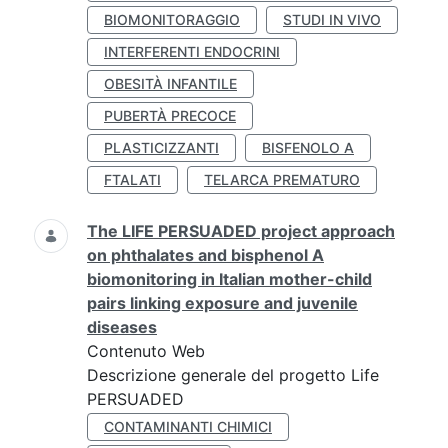
BIOMONITORAGGIO
STUDI IN VIVO
INTERFERENTI ENDOCRINI
OBESITÀ INFANTILE
PUBERTÀ PRECOCE
PLASTICIZZANTI
BISFENOLO A
FTALATI
TELARCA PREMATURO
The LIFE PERSUADED project approach
on phthalates and bisphenol A
biomonitoring in Italian mother-child
pairs linking exposure and juvenile
diseases
Contenuto Web
Descrizione generale del progetto Life
PERSUADED
CONTAMINANTI CHIMICI