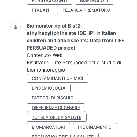
PLASTICIZZANTI
BISFENOLO A
FTALATI
TELARCA PREMATURO
Biomonitoring of Bis(2-
ethylhexyl)phthalate (DEHP) in Italian
children and adolescents: Data from LIFE
PERSUADED project
Contenuto Web
Risultati di Life Persuaded dello studio di
biomonitoraggio
CONTAMINANTI CHIMICI
EPIDEMIOLOGIA
FATTORI DI RISCHIO
DIFFERENZE DI GENERE
TUTELA DELLA SALUTE
BIOMARCATORI
INQUINAMENTO
PROMOZIONE DELLA SALUTE