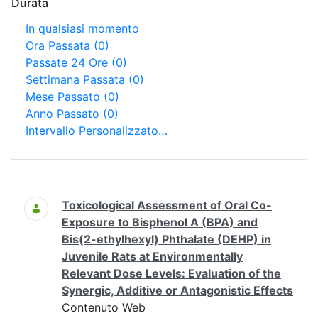
Durata
In qualsiasi momento
Ora Passata
(0)
Passate 24 Ore
(0)
Settimana Passata
(0)
Mese Passato
(0)
Anno Passato
(0)
Intervallo Personalizzato…
Ricerca
Toxicological Assessment of Oral Co-
Exposure to Bisphenol A (BPA) and
Bis(2-ethylhexyl) Phthalate (DEHP) in
Juvenile Rats at Environmentally
Relevant Dose Levels: Evaluation of the
Synergic, Additive or Antagonistic Effects
Contenuto Web