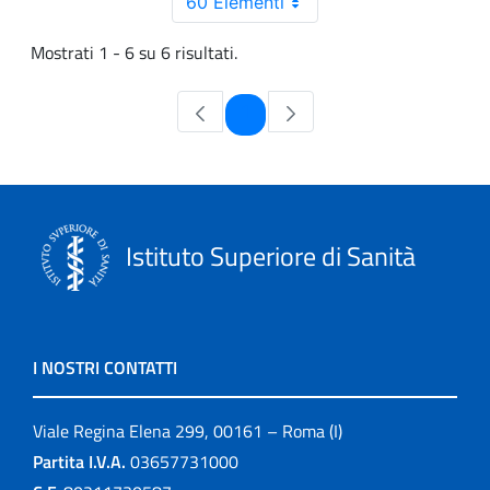
60 Elementi
Mostrati 1 - 6 su 6 risultati.
Pagina
1
Istituto Superiore di Sanità
I NOSTRI CONTATTI
Viale Regina Elena 299, 00161 – Roma (I)
Partita I.V.A.
03657731000