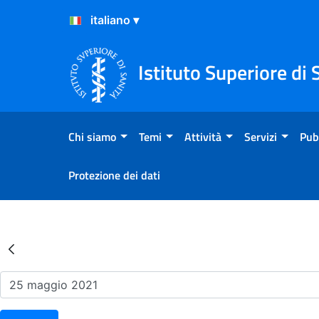
Salta al Contenuto
Salta al Footer
Istituto Superiore di 
Chi siamo
Temi
Attività
Servizi
Pub
Protezione dei dati
Risultati della Ricerca - Ev