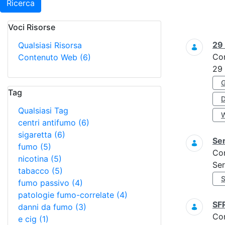
Ricerca
Voci Risorse
Ricerca
29
Qualsiasi Risorsa
Co
Contenuto Web
(6)
29
Tag
Qualsiasi Tag
centri antifumo
(6)
sigaretta
(6)
Ser
fumo
(5)
Co
nicotina
(5)
Ser
tabacco
(5)
fumo passivo
(4)
patologie fumo-correlate
(4)
SF
danni da fumo
(3)
Co
e cig
(1)