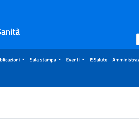
Sanità
blicazioni
Sala stampa
Eventi
ISSalute
Amministraz
enti