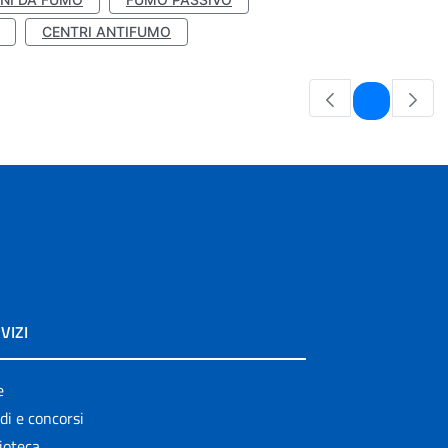
CENTRI ANTIFUMO
Pagina
1
VIZI
e
di e concorsi
ioteca