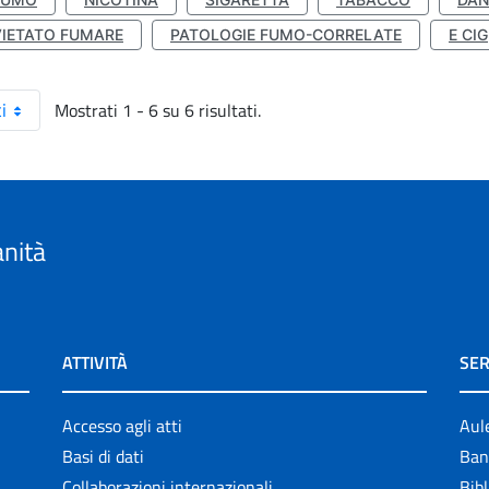
VIETATO FUMARE
PATOLOGIE FUMO-CORRELATE
E CIG
Mostrati 1 - 6 su 6 risultati.
i
anità
ATTIVITÀ
SER
Accesso agli atti
Aul
Basi di dati
Ban
Collaborazioni internazionali
Bibl