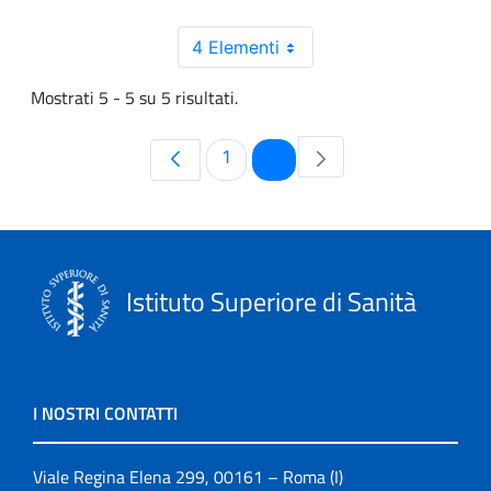
4 Elementi
Mostrati 5 - 5 su 5 risultati.
Pagina
Pagina
1
2
Istituto Superiore di Sanità
I NOSTRI CONTATTI
Viale Regina Elena 299, 00161 – Roma (I)