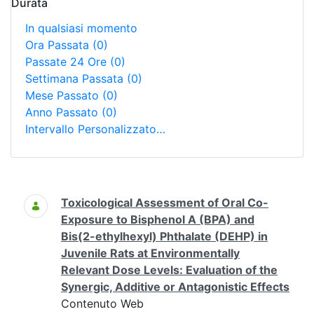
Durata
In qualsiasi momento
Ora Passata
(0)
Passate 24 Ore
(0)
Settimana Passata
(0)
Mese Passato
(0)
Anno Passato
(0)
Intervallo Personalizzato…
Ricerca
Toxicological Assessment of Oral Co-
Exposure to Bisphenol A (BPA) and
Bis(2-ethylhexyl) Phthalate (DEHP) in
Juvenile Rats at Environmentally
Relevant Dose Levels: Evaluation of the
Synergic, Additive or Antagonistic Effects
Contenuto Web