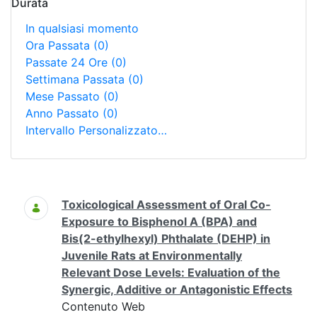
Durata
In qualsiasi momento
Ora Passata
(0)
Passate 24 Ore
(0)
Settimana Passata
(0)
Mese Passato
(0)
Anno Passato
(0)
Intervallo Personalizzato…
Ricerca
Toxicological Assessment of Oral Co-
Exposure to Bisphenol A (BPA) and
Bis(2-ethylhexyl) Phthalate (DEHP) in
Juvenile Rats at Environmentally
Relevant Dose Levels: Evaluation of the
Synergic, Additive or Antagonistic Effects
Contenuto Web