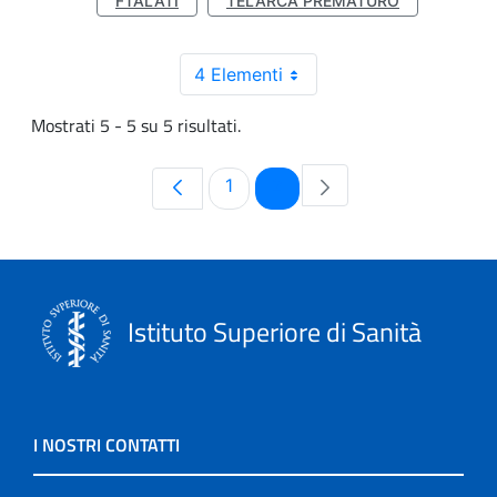
FTALATI
TELARCA PREMATURO
4 Elementi
Mostrati 5 - 5 su 5 risultati.
Pagina
Pagina
1
2
Istituto Superiore di Sanità
I NOSTRI CONTATTI