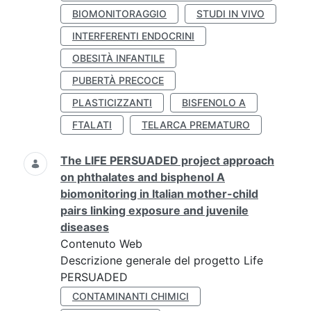
BIOMONITORAGGIO
STUDI IN VIVO
INTERFERENTI ENDOCRINI
OBESITÀ INFANTILE
PUBERTÀ PRECOCE
PLASTICIZZANTI
BISFENOLO A
FTALATI
TELARCA PREMATURO
The LIFE PERSUADED project approach
on phthalates and bisphenol A
biomonitoring in Italian mother-child
pairs linking exposure and juvenile
diseases
Contenuto Web
Descrizione generale del progetto Life
PERSUADED
CONTAMINANTI CHIMICI