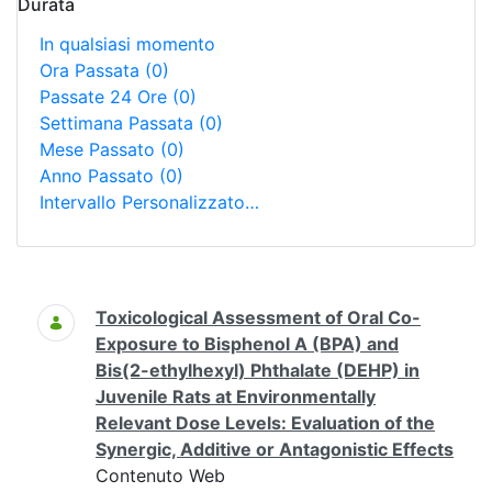
Durata
In qualsiasi momento
Ora Passata
(0)
Passate 24 Ore
(0)
Settimana Passata
(0)
Mese Passato
(0)
Anno Passato
(0)
Intervallo Personalizzato…
Ricerca
Toxicological Assessment of Oral Co-
Exposure to Bisphenol A (BPA) and
Bis(2-ethylhexyl) Phthalate (DEHP) in
Juvenile Rats at Environmentally
Relevant Dose Levels: Evaluation of the
Synergic, Additive or Antagonistic Effects
Contenuto Web