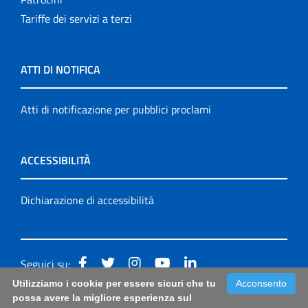
Tariffe dei servizi a terzi
ATTI DI NOTIFICA
Atti di notificazione per pubblici proclami
ACCESSIBILITÀ
Dichiarazione di accessibilità
Seguici su:
Utilizziamo i cookie per essere sicuri che tu
Acconsento
Accessibilità: form di segnalazione di prima istanza per
possa avere la migliore esperienza sul