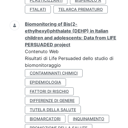
PLASTICIZZANTI
BISFENOLO A
FTALATI
TELARCA PREMATURO
Biomonitoring of Bis(2-
ethylhexyl)phthalate (DEHP) in Italian
children and adolescents: Data from LIFE
PERSUADED project
Contenuto Web
Risultati di Life Persuaded dello studio di
biomonitoraggio
CONTAMINANTI CHIMICI
EPIDEMIOLOGIA
FATTORI DI RISCHIO
DIFFERENZE DI GENERE
TUTELA DELLA SALUTE
BIOMARCATORI
INQUINAMENTO
PROMOZIONE DELLA SALUTE