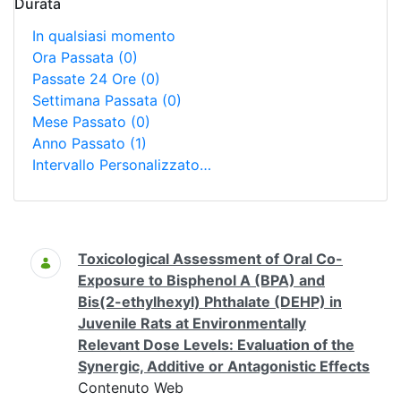
Durata
In qualsiasi momento
Ora Passata
(0)
Passate 24 Ore
(0)
Settimana Passata
(0)
Mese Passato
(0)
Anno Passato
(1)
Intervallo Personalizzato…
Ricerca
Toxicological Assessment of Oral Co-
Exposure to Bisphenol A (BPA) and
Bis(2-ethylhexyl) Phthalate (DEHP) in
Juvenile Rats at Environmentally
Relevant Dose Levels: Evaluation of the
Synergic, Additive or Antagonistic Effects
Contenuto Web