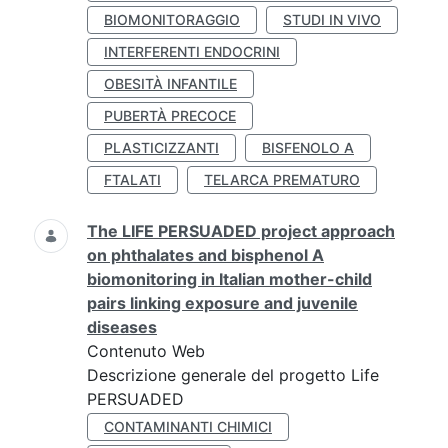
BIOMONITORAGGIO
STUDI IN VIVO
INTERFERENTI ENDOCRINI
OBESITÀ INFANTILE
PUBERTÀ PRECOCE
PLASTICIZZANTI
BISFENOLO A
FTALATI
TELARCA PREMATURO
The LIFE PERSUADED project approach
on phthalates and bisphenol A
biomonitoring in Italian mother-child
pairs linking exposure and juvenile
diseases
Contenuto Web
Descrizione generale del progetto Life
PERSUADED
CONTAMINANTI CHIMICI