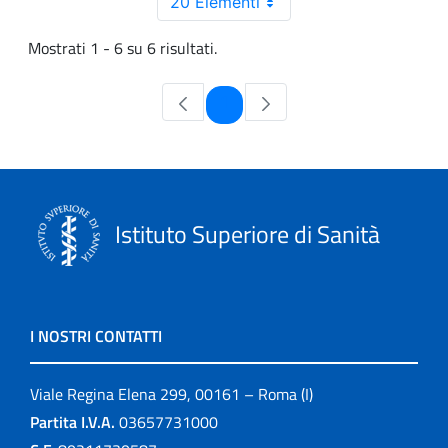
20 Elementi
Mostrati 1 - 6 su 6 risultati.
Pagina
1
Istituto Superiore di Sanità
I NOSTRI CONTATTI
Viale Regina Elena 299, 00161 – Roma (I)
Partita I.V.A.
03657731000