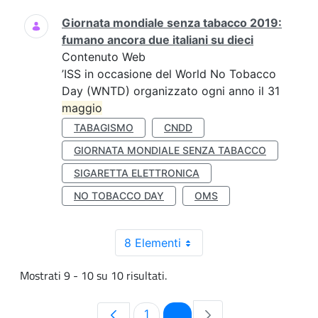
Giornata mondiale senza tabacco 2019:
fumano ancora due italiani su dieci
Contenuto Web
’ISS in occasione del World No Tobacco
Day (WNTD) organizzato ogni anno il 31
maggio
TABAGISMO
CNDD
GIORNATA MONDIALE SENZA TABACCO
SIGARETTA ELETTRONICA
NO TOBACCO DAY
OMS
8 Elementi
Mostrati 9 - 10 su 10 risultati.
Pagina
Pagina
1
2