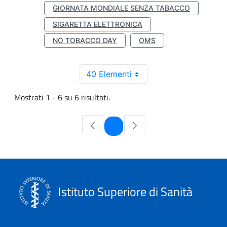
GIORNATA MONDIALE SENZA TABACCO
SIGARETTA ELETTRONICA
NO TOBACCO DAY
OMS
40 Elementi
Mostrati 1 - 6 su 6 risultati.
Pagina
1
Istituto Superiore di Sanità