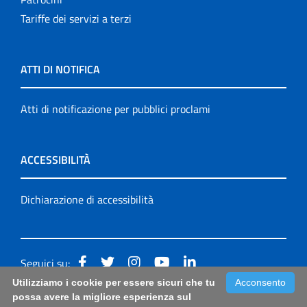
Tariffe dei servizi a terzi
ATTI DI NOTIFICA
Atti di notificazione per pubblici proclami
ACCESSIBILITÀ
Dichiarazione di accessibilità
Seguici su:
Utilizziamo i cookie per essere sicuri che tu
Acconsento
Accessibilità: form di segnalazione di prima istanza per
possa avere la migliore esperienza sul