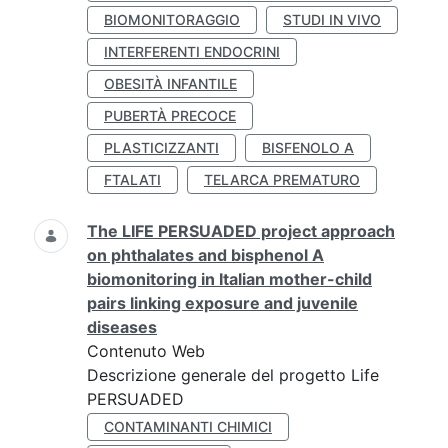
BIOMONITORAGGIO
STUDI IN VIVO
INTERFERENTI ENDOCRINI
OBESITÀ INFANTILE
PUBERTÀ PRECOCE
PLASTICIZZANTI
BISFENOLO A
FTALATI
TELARCA PREMATURO
The LIFE PERSUADED project approach
on phthalates and bisphenol A
biomonitoring in Italian mother-child
pairs linking exposure and juvenile
diseases
Contenuto Web
Descrizione generale del progetto Life
PERSUADED
CONTAMINANTI CHIMICI