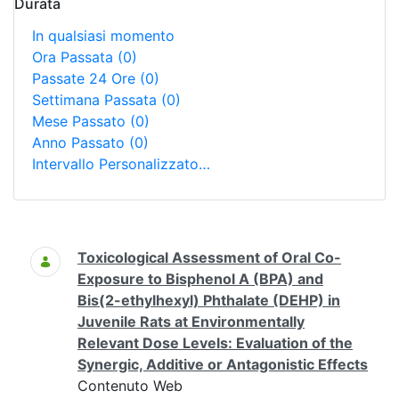
Durata
In qualsiasi momento
Ora Passata
(0)
Passate 24 Ore
(0)
Settimana Passata
(0)
Mese Passato
(0)
Anno Passato
(0)
Intervallo Personalizzato…
Ricerca
Toxicological Assessment of Oral Co-
Exposure to Bisphenol A (BPA) and
Bis(2-ethylhexyl) Phthalate (DEHP) in
Juvenile Rats at Environmentally
Relevant Dose Levels: Evaluation of the
Synergic, Additive or Antagonistic Effects
Contenuto Web