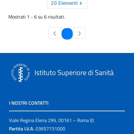
20 Elementi
Mostrati 1 - 6 su 6 risultati.
Pagina
1
Istituto Superiore di Sanità
I NOSTRI CONTATTI
Viale Regina Elena 299, 00161 – Roma (I)
Partita I.V.A.
03657731000