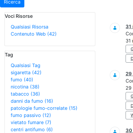
Ricerca
Voci Risorse
Ricerca
31
Qualsiasi Risorsa
Co
Contenuto Web
(42)
31
Tag
D
Qualsiasi Tag
sigaretta
(42)
29
fumo
(40)
Co
nicotina
(38)
29
tabacco
(36)
danni da fumo
(16)
patologie fumo-correlate
(15)
fumo passivo
(12)
vietato fumare
(7)
centri antifumo
(6)
3