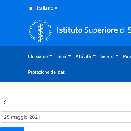
Salta al Contenuto
Salta al Footer
Istituto Superiore di 
Chi siamo
Temi
Attività
Servizi
Pub
Protezione dei dati
Risultati della Ricerca - Ev