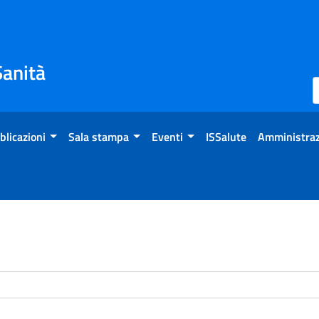
Sanità
blicazioni
Sala stampa
Eventi
ISSalute
Amministraz
enti