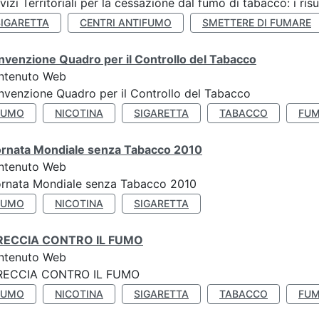
vizi Territoriali per la cessazione dal fumo di tabacco: i risu
SIGARETTA
CENTRI ANTIFUMO
SMETTERE DI FUMARE
venzione Quadro per il Controllo del Tabacco
ntenuto Web
venzione Quadro per il Controllo del Tabacco
FUMO
NICOTINA
SIGARETTA
TABACCO
FUM
ornata Mondiale senza Tabacco 2010
ntenuto Web
ornata Mondiale senza Tabacco 2010
FUMO
NICOTINA
SIGARETTA
RECCIA CONTRO IL FUMO
ntenuto Web
RECCIA CONTRO IL FUMO
FUMO
NICOTINA
SIGARETTA
TABACCO
FUM