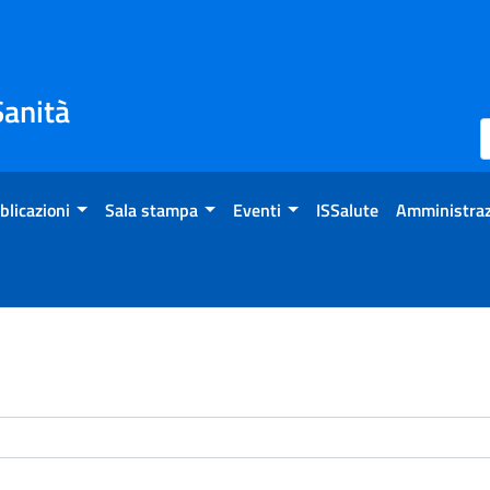
Sanità
blicazioni
Sala stampa
Eventi
ISSalute
Amministraz
enti