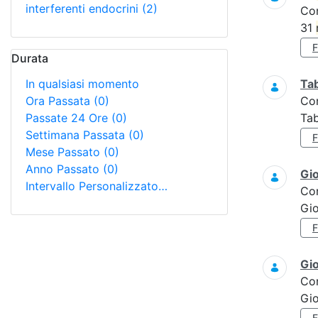
interferenti endocrini
(2)
Co
31
Durata
In qualsiasi momento
Tab
Ora Passata
(0)
Co
Passate 24 Ore
(0)
Tab
Settimana Passata
(0)
Mese Passato
(0)
Anno Passato
(0)
Gi
Intervallo Personalizzato…
Co
Gi
Gi
Co
Gio