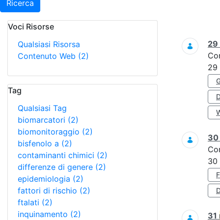
Ricerca
Voci Risorse
Ricerca
29
Qualsiasi Risorsa
Co
Contenuto Web
(2)
29
Tag
Qualsiasi Tag
biomarcatori
(2)
biomonitoraggio
(2)
3
bisfenolo a
(2)
Co
contaminanti chimici
(2)
30
differenze di genere
(2)
epidemiologia
(2)
fattori di rischio
(2)
D
ftalati
(2)
inquinamento
(2)
31