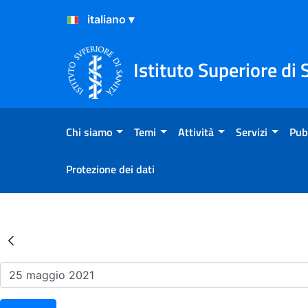
Salta al Contenuto
Salta al Footer
Istituto Superiore di 
Chi siamo
Temi
Attività
Servizi
Pub
Protezione dei dati
Risultati della Ricerca - Ev