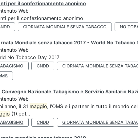
nti per il confezionamento anonimo
ntenuto Web
nti per il confezionamento anonimo
CNDD
GIORNATA MONDIALE SENZA TABACCO
NO TOB
ornata Mondiale senza tabacco 2017 - World No Tobacco
ntenuto Web
rld No Tobacco Day 2017
TABAGISMO
CNDD
GIORNATA MONDIALE SENZA TABA
OMS
 Convegno Nazionale Tabagismo e Servizio Sanitario Naz
ntenuto Web
i anno, il 31
maggio
, l’OMS e i partner in tutto il mondo 
ggio
(1).pdf...
TABAGISMO
CNDD
GIORNATA MONDIALE SENZA TABA