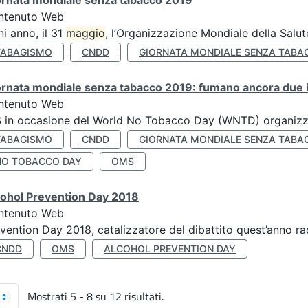
ornata mondiale senza tabacco 2019
ntenuto Web
i anno, il 31
maggio
, l’Organizzazione Mondiale della Salut
TABAGISMO
CNDD
GIORNATA MONDIALE SENZA TABA
rnata mondiale senza tabacco 2019: fumano ancora due ita
ntenuto Web
S in occasione del World No Tobacco Day (WNTD) organizz
TABAGISMO
CNDD
GIORNATA MONDIALE SENZA TABA
NO TOBACCO DAY
OMS
cohol Prevention Day 2018
ntenuto Web
vention Day 2018, catalizzatore del dibattito quest’anno r
CNDD
OMS
ALCOHOL PREVENTION DAY
Mostrati 5 - 8 su 12 risultati.