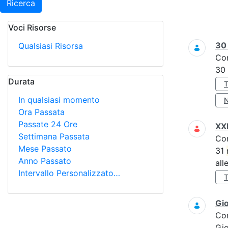
Ricerca
Voci Risorse
Ricerca
3
Qualsiasi Risorsa
Co
30
Durata
In qualsiasi momento
Ora Passata
Passate 24 Ore
XXI
Settimana Passata
Co
Mese Passato
31
Anno Passato
all
Intervallo Personalizzato…
Gi
Co
Gi