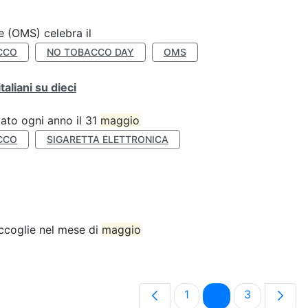
e (OMS) celebra il
CCO
NO TOBACCO DAY
OMS
liani su dieci
ato ogni anno il 31
maggio
CCO
SIGARETTA ELETTRONICA
accoglie nel mese di
maggio
Pagina
Pagina
Pagina
1
2
3