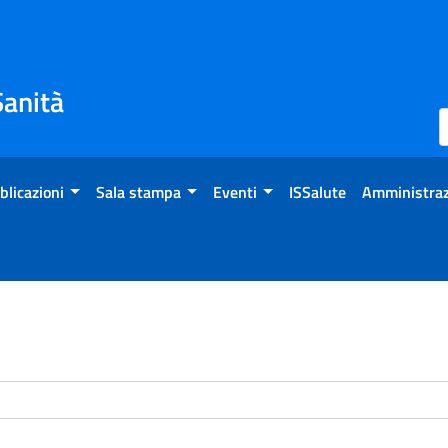
Sanità
blicazioni
Sala stampa
Eventi
ISSalute
Amministraz
enti