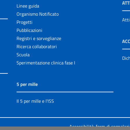
ATT
Linee guida
Organismo Notificato
Atti
Progetti
Pubblicazioni
Registri e sorveglianze
ACC
Ricerca collaboratori
Scuola
Dich
Sperimentazione clinica fase I
5 per mille
Il 5 per mille e l'ISS
Accessibilità: form di segnalaz