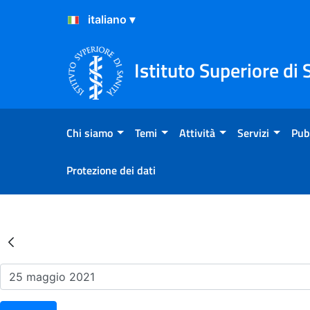
Salta al Contenuto
Salta al Footer
Istituto Superiore di 
Chi siamo
Temi
Attività
Servizi
Pub
Protezione dei dati
Risultati della Ricerca - Ev