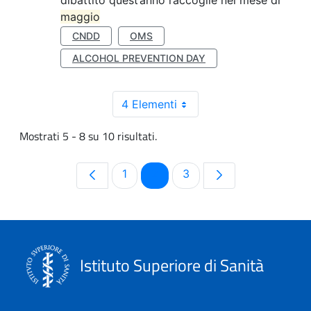
dibattito quest’anno raccoglie nel mese di
maggio
CNDD
OMS
ALCOHOL PREVENTION DAY
4 Elementi
Mostrati 5 - 8 su 10 risultati.
Pagina
Pagina
Pagina
1
2
3
Istituto Superiore di Sanità