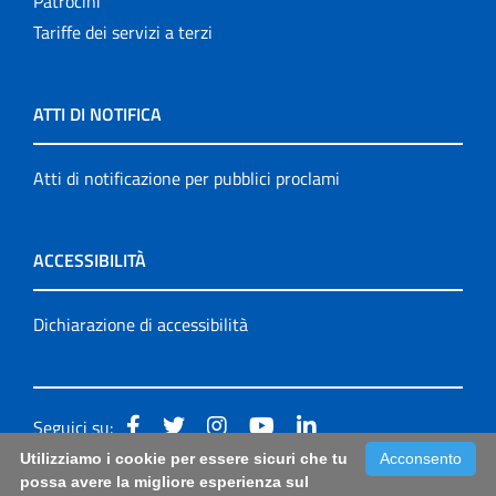
Patrocini
Tariffe dei servizi a terzi
ATTI DI NOTIFICA
Atti di notificazione per pubblici proclami
ACCESSIBILITÀ
Dichiarazione di accessibilità
Seguici su:
Utilizziamo i cookie per essere sicuri che tu
Acconsento
Accessibilità: form di segnalazione di prima istanza per
possa avere la migliore esperienza sul