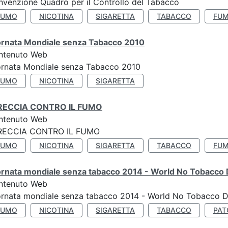
venzione Quadro per il Controllo del Tabacco
FUMO
NICOTINA
SIGARETTA
TABACCO
FUM
ornata Mondiale senza Tabacco 2010
ntenuto Web
ornata Mondiale senza Tabacco 2010
FUMO
NICOTINA
SIGARETTA
RECCIA CONTRO IL FUMO
ntenuto Web
RECCIA CONTRO IL FUMO
FUMO
NICOTINA
SIGARETTA
TABACCO
FUM
ornata mondiale senza tabacco 2014 - World No Tobacco
ntenuto Web
ornata mondiale senza tabacco 2014 - World No Tobacco 
FUMO
NICOTINA
SIGARETTA
TABACCO
PAT