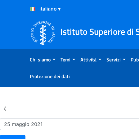
Salta al Contenuto
Salta al Footer
Istituto Superiore di 
Chi siamo
Temi
Attività
Servizi
Pub
Protezione dei dati
Risultati della Ricerca - Ev