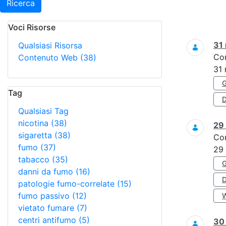
Ricerca
Voci Risorse
Ricerca
31
Qualsiasi Risorsa
Co
Contenuto Web
(38)
31
Tag
D
Qualsiasi Tag
nicotina
(38)
29
sigaretta
(38)
Co
fumo
(37)
29
tabacco
(35)
danni da fumo
(16)
patologie fumo-correlate
(15)
fumo passivo
(12)
vietato fumare
(7)
centri antifumo
(5)
3