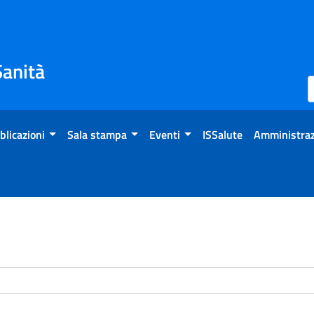
Sanità
blicazioni
Sala stampa
Eventi
ISSalute
Amministraz
enti