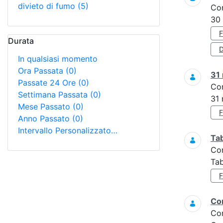
divieto di fumo
(5)
Co
30
Durata
D
In qualsiasi momento
Ora Passata
(0)
31
Passate 24 Ore
(0)
Co
Settimana Passata
(0)
31
Mese Passato
(0)
Anno Passato
(0)
Intervallo Personalizzato…
Tab
Co
Tab
Con
Co