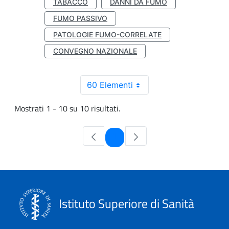
TABACCO
DANNI DA FUMO
FUMO PASSIVO
PATOLOGIE FUMO-CORRELATE
CONVEGNO NAZIONALE
60 Elementi
Mostrati 1 - 10 su 10 risultati.
Pagina
1
Istituto Superiore di Sanità