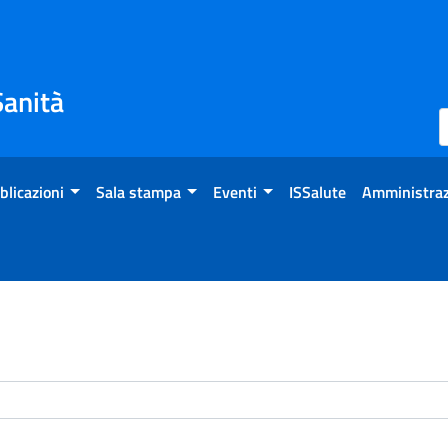
Sanità
blicazioni
Sala stampa
Eventi
ISSalute
Amministraz
enti