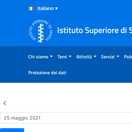
Salta al Contenuto
Salta al Footer
Istituto Superiore di 
Chi siamo
Temi
Attività
Servizi
Pub
Protezione dei dati
Risultati della Ricerca - Ev