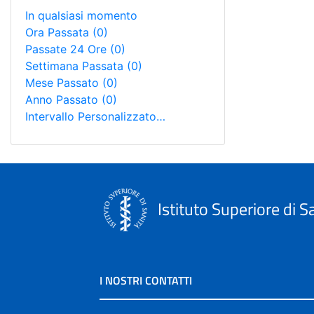
In qualsiasi momento
Ora Passata
(0)
Passate 24 Ore
(0)
Settimana Passata
(0)
Mese Passato
(0)
Anno Passato
(0)
Intervallo Personalizzato…
Istituto Superiore di S
I NOSTRI CONTATTI