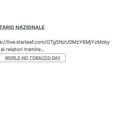
ITARIO NAZIONALE
 https://live.starleaf.com/OTg5NzU0MzY6MjYzMzky
 relatori tramite...
WORLD NO TOBACCO DAY