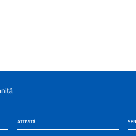
anità
ATTIVITÀ
SER