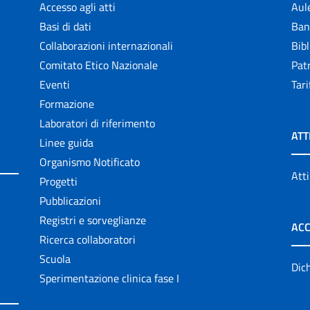
Accesso agli atti
Aul
Basi di dati
Ban
Collaborazioni internazionali
Bibl
Comitato Etico Nazionale
Patr
Eventi
Tari
Formazione
Laboratori di riferimento
ATT
Linee guida
Organismo Notificato
Atti
Progetti
Pubblicazioni
Registri e sorveglianze
ACC
Ricerca collaboratori
Scuola
Dich
Sperimentazione clinica fase I