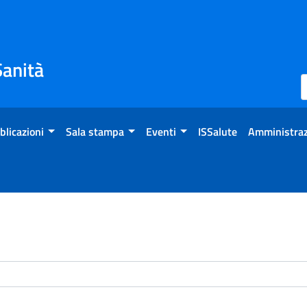
Sanità
blicazioni
Sala stampa
Eventi
ISSalute
Amministraz
enti