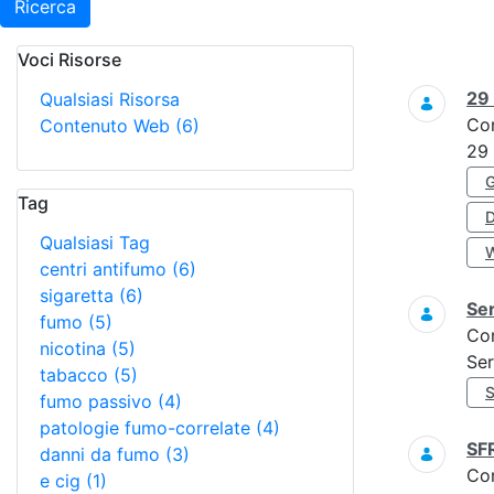
Ricerca
Voci Risorse
Ricerca
29
Qualsiasi Risorsa
Co
Contenuto Web
(6)
29
Tag
Qualsiasi Tag
centri antifumo
(6)
sigaretta
(6)
Ser
fumo
(5)
Co
nicotina
(5)
Ser
tabacco
(5)
fumo passivo
(4)
patologie fumo-correlate
(4)
SF
danni da fumo
(3)
Co
e cig
(1)