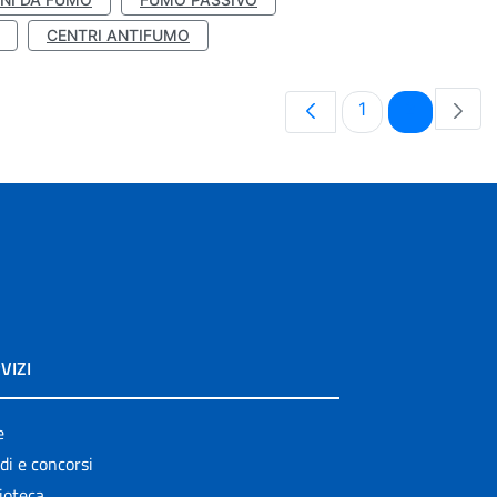
CENTRI ANTIFUMO
Pagina
Pagina
1
2
VIZI
e
di e concorsi
ioteca