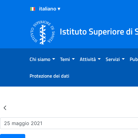
Salta al Contenuto
Salta al Footer
Istituto Superiore di 
Chi siamo
Temi
Attività
Servizi
Pub
Protezione dei dati
Risultati della Ricerca - Ev