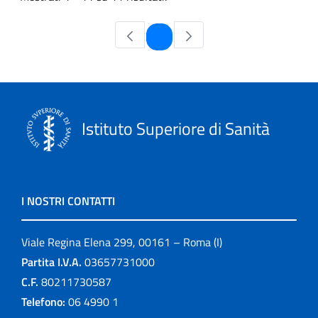
Pagina
1
Istituto Superiore di Sanità
I NOSTRI CONTATTI
Viale Regina Elena 299, 00161 – Roma (I)
Partita I.V.A.
03657731000
C.F.
80211730587
Telefono:
06 4990 1