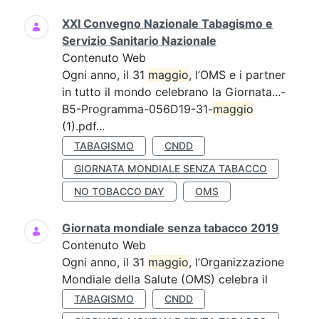
XXI Convegno Nazionale Tabagismo e
Servizio Sanitario Nazionale
Contenuto Web
Ogni anno, il 31
maggio
, l’OMS e i partner
in tutto il mondo celebrano la Giornata...-
B5-Programma-056D19-31-
maggio
(1).pdf...
TABAGISMO
CNDD
GIORNATA MONDIALE SENZA TABACCO
NO TOBACCO DAY
OMS
Giornata mondiale senza tabacco 2019
Contenuto Web
Ogni anno, il 31
maggio
, l’Organizzazione
Mondiale della Salute (OMS) celebra il
TABAGISMO
CNDD