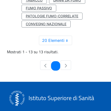
TABACCO
DANNI DA FUMO
FUMO PASSIVO
PATOLOGIE FUMO-CORRELATE
CONVEGNO NAZIONALE
20 Elementi
Mostrati 1 - 13 su 13 risultati.
Pagina
1
Istituto Superiore di Sanità