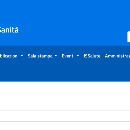
Sanità
blicazioni
Sala stampa
Eventi
ISSalute
Amministraz
enti