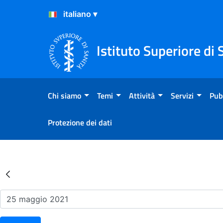
Salta al Contenuto
Salta al Footer
Istituto Superiore di 
Chi siamo
Temi
Attività
Servizi
Pub
Protezione dei dati
Risultati della Ricerca - Ev