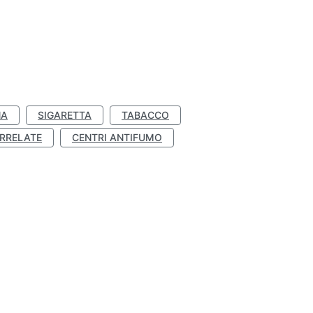
NA
SIGARETTA
TABACCO
RRELATE
CENTRI ANTIFUMO