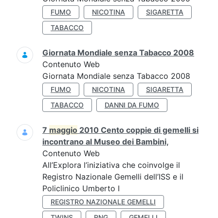
FUMO
NICOTINA
SIGARETTA
TABACCO
Giornata Mondiale senza Tabacco 2008
Contenuto Web
Giornata Mondiale senza Tabacco 2008
FUMO
NICOTINA
SIGARETTA
TABACCO
DANNI DA FUMO
7
maggio
2010 Cento coppie di gemelli si
incontrano al Museo dei Bambini,
Contenuto Web
All’Explora l’iniziativa che coinvolge il
Registro Nazionale Gemelli dell’ISS e il
Policlinico Umberto I
REGISTRO NAZIONALE GEMELLI
TWINS
RNG
GEMELLI