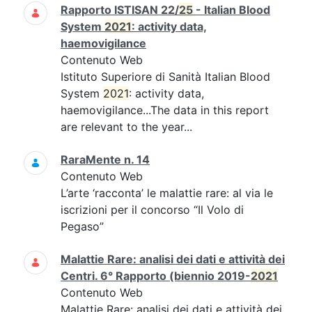
Rapporto ISTISAN 22/
25
- Italian Blood
System
2021
: activity data,
haemovigilance
Contenuto Web
Istituto Superiore di Sanità Italian Blood
System
2021
: activity data,
haemovigilance...The data in this report
are relevant to the year...
RaraMente n. 14
Contenuto Web
L’arte ‘racconta’ le malattie rare: al via le
iscrizioni per il concorso “Il Volo di
Pegaso”
Malattie Rare: analisi dei dati e attività dei
Centri. 6° Rapporto (biennio 2019-
2021
Contenuto Web
Malattie Rare: analisi dei dati e attività dei