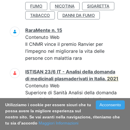
FUMO
NICOTINA
SIGARETTA
TABACCO
DANNI DA FUMO
RaraMente n. 15
Contenuto Web
Il CNMR vince il premio Ranvier per
l’impegno nel migliorare la vita delle
persone con malattia rara
ISTISAN 23/6 IT - Analisi della domanda
di medicinali plasmaderivati in Italia.
2021
Contenuto Web
Superiore di Sanità Analisi della domanda
di medicinali plasmaderivati in Italia.
Utilizziamo i cookie per essere sicuri che tu
Acconsento
2021
...elaborazione del presente
possa avere la migliore esperienza sul
documento che riporta l’aggiornamento
nostro sito. Se vai avanti nella navigazione, riteniamo che
relativo all’anno...
tu sia d’accordo
Maggiori Informazioni