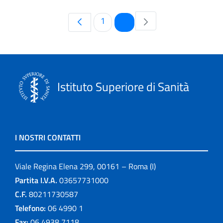
Pagina
Pagina
1
2
Istituto Superiore di Sanità
I NOSTRI CONTATTI
Viale Regina Elena 299, 00161 – Roma (I)
Partita I.V.A.
03657731000
C.F.
80211730587
Telefono:
06 4990 1
Fax:
06 4938 7118