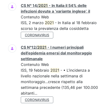
CS N° 14/
2021
- In Italia il 54% delle
infezioni dovute a ‘variante inglese’, il
Contenuto Web
ISS, 2 marzo
2021
- In Italia al 18 febbraio
scorso la prevalenza della cosiddetta
CORONAVIRUS
CS N°12/
2021
- I numeri principali
dell’epidemia emersi dal monitoraggio
settimanale
Contenuto Web
ISS, 19 febbraio
2021
- • L’incidenza a
livello nazionale nella settimana di
monitoraggio...cresce rispetto alla
settimana precedente (135,46 per 100.000
abitanti...
CORONAVIRUS