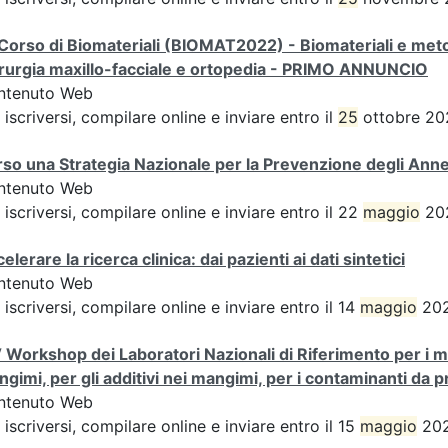
Corso di Biomateriali (BIOMAT2022) - Biomateriali e metod
rurgia maxillo-facciale e ortopedia - PRIMO ANNUNCIO
ntenuto Web
 iscriversi, compilare online e inviare entro il
25
ottobre 202
so una Strategia Nazionale per la Prevenzione degli An
ntenuto Web
 iscriversi, compilare online e inviare entro il 22
maggio
202
elerare la ricerca clinica: dai pazienti ai dati sintetici
ntenuto Web
 iscriversi, compilare online e inviare entro il 14
maggio
202
 Workshop dei Laboratori Nazionali di Riferimento per i met
gimi, per gli additivi nei mangimi, per i contaminanti da 
ntenuto Web
 iscriversi, compilare online e inviare entro il 15
maggio
202