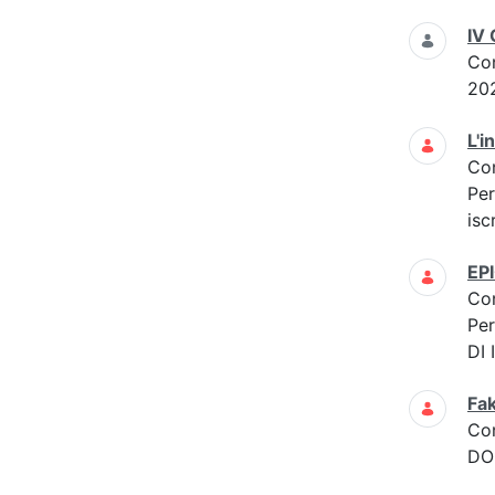
IV 
Co
20
L'i
Co
Per
isc
EP
Co
Per
DI
Fak
Co
DOM