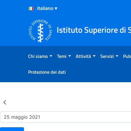
Salta al Contenuto
Salta al Footer
Istituto Superiore di 
Chi siamo
Temi
Attività
Servizi
Pub
Protezione dei dati
Risultati della Ricerca - Ev