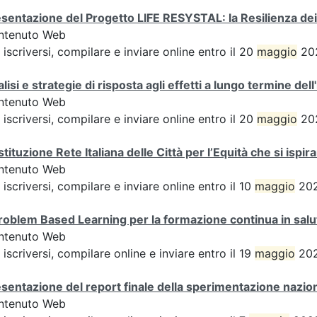
sentazione del Progetto LIFE RESYSTAL: la Resilienza dei
ntenuto Web
 iscriversi, compilare e inviare online entro il 20
maggio
202
lisi e strategie di risposta agli effetti a lungo termine 
ntenuto Web
 iscriversi, compilare e inviare online entro il 20
maggio
202
tituzione Rete Italiana delle Città per l’Equità che si ispir
ntenuto Web
 iscriversi, compilare e inviare online entro il 10
maggio
202
Problem Based Learning per la formazione continua in salu
ntenuto Web
 iscriversi, compilare online e inviare entro il 19
maggio
202
sentazione del report finale della sperimentazione nazion
ntenuto Web