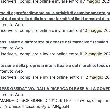
 iscriversi, compilare online e inviare entro il 7
maggio
2025
so di approfondimento sulle attività di campionamento pre
fini del controllo della loro conformità ai limiti massimi di r
ntenuto Web
 iscriversi, compilare online e inviare entro il 10
maggio
202
ess, salute e differenze di genere nei 'caregiver' familiari
ntenuto Web
 iscriversi, compilare e inviare online entro il 12
maggio
202
tezione della proprietà intellettuale e del marchio: focus 
ntenuto Web
 iscriversi, compilare e inviare online, entro il 12
maggio
202
RESS OSSIDATIVO: DALLA RICERCA DI BASE ALLA GOV
ntenuto Web
ANDA DI ISCRIZIONE ID 161D26_I Per iscriversi, compilare 
ps://forms.office.com/e/yrdhMNgbaN