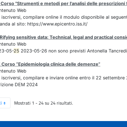
Corso "Strumenti e metodi per l'analisi delle prescrizion
ntenuto Web
 iscriversi, compilare online il modulo disponibile al segue
anda al sito: https://www.epicentro.iss.it/
Rifying sensitive data: Technical, legal and practical consi
ntenuto Web
23-05-
25
2023-05-26 non sono previsti Antonella Tancredi,
 Corso “Epidemiologia clinica delle demenze”
ntenuto Web
 iscriversi, compilare e inviare online entro il 22 settembr
rizione DEM 2024
Mostrati 1 - 24 su 24 risultati.
i