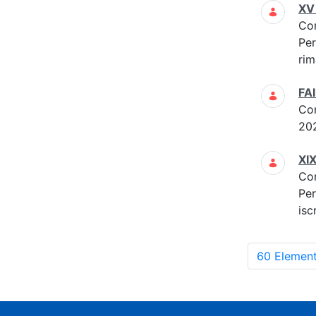
XV 
Co
Per
rim
FAI
Co
20
XIX
Co
Per
isc
60 Element