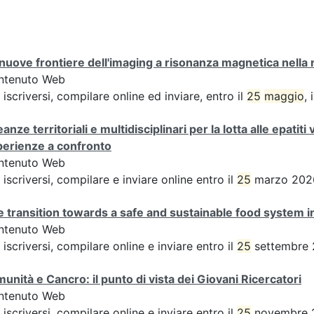
nuove frontiere dell'imaging a risonanza magnetica nella r
ntenuto Web
 iscriversi, compilare online ed inviare, entro il
25
maggio
,
eanze territoriali e multidisciplinari per la lotta alle epatiti
perienze a confronto
ntenuto Web
 iscriversi, compilare e inviare online entro il
25
marzo 2026 
 transition towards a safe and sustainable food system i
ntenuto Web
 iscriversi, compilare online e inviare entro il
25
settembre 
unità e Cancro: il punto di vista dei Giovani Ricercatori
ntenuto Web
 iscriversi, compilare online e inviare entro il
25
novembre 2