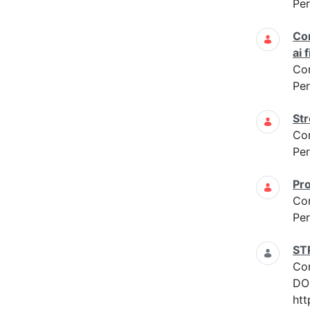
Per
Cor
ai 
Co
Per
Str
Co
Per
Pro
Co
Per
ST
Co
DOM
htt