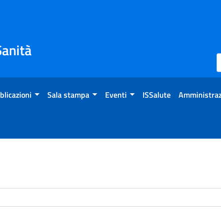
Sanità
blicazioni
Sala stampa
Eventi
ISSalute
Amministraz
enti