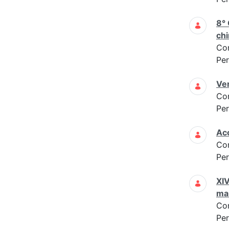
8° 
chi
Co
Per
Ver
Co
Per
Acc
Co
Per
XIV
man
Co
Per