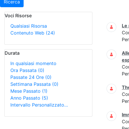
Ricerca
Voci Risorse
Ricerca
Le 
Qualsiasi Risorsa
Co
Contenuto Web
(24)
Per
Durata
All
es
In qualsiasi momento
Co
Ora Passata
(0)
Per
Passate 24 Ore
(0)
Settimana Passata
(0)
The
Mese Passato
(1)
Co
Anno Passato
(5)
Per
Intervallo Personalizzato…
Imm
Co
Per