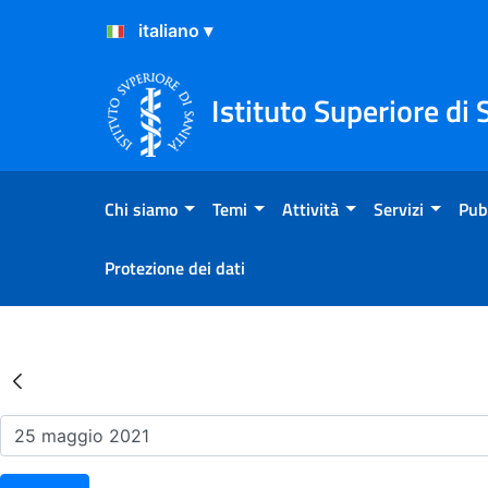
Salta al Contenuto
Salta al Footer
Istituto Superiore di 
Chi siamo
Temi
Attività
Servizi
Pub
Protezione dei dati
Risultati della Ricerca - Ev