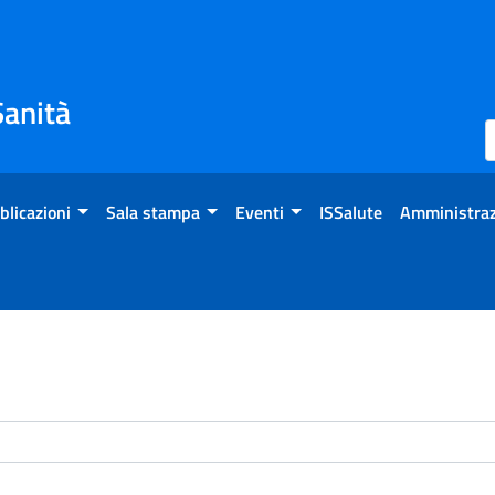
Sanità
blicazioni
Sala stampa
Eventi
ISSalute
Amministraz
enti