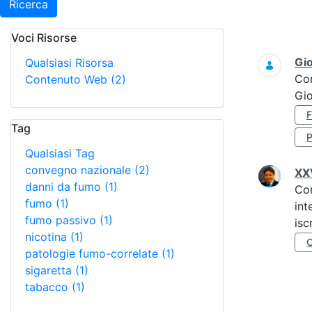
Ricerca
Voci Risorse
Ricerca
Gi
Qualsiasi Risorsa
Co
Contenuto Web
(2)
Gi
Tag
Qualsiasi Tag
convegno nazionale
(2)
XXV
danni da fumo
(1)
Co
fumo
(1)
int
fumo passivo
(1)
isc
nicotina
(1)
patologie fumo-correlate
(1)
sigaretta
(1)
tabacco
(1)