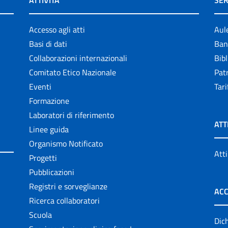
ATTIVITÀ
SER
Accesso agli atti
Aul
Basi di dati
Ban
Collaborazioni internazionali
Bibl
Comitato Etico Nazionale
Patr
Eventi
Tari
Formazione
Laboratori di riferimento
ATT
Linee guida
Organismo Notificato
Atti
Progetti
Pubblicazioni
Registri e sorveglianze
ACC
Ricerca collaboratori
Scuola
Dich