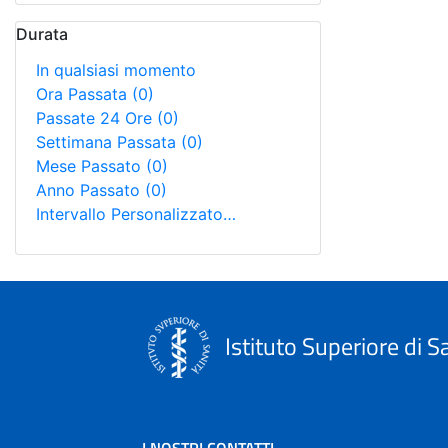
Durata
In qualsiasi momento
Ora Passata
(0)
Passate 24 Ore
(0)
Settimana Passata
(0)
Mese Passato
(0)
Anno Passato
(0)
Intervallo Personalizzato…
Istituto Superiore di S