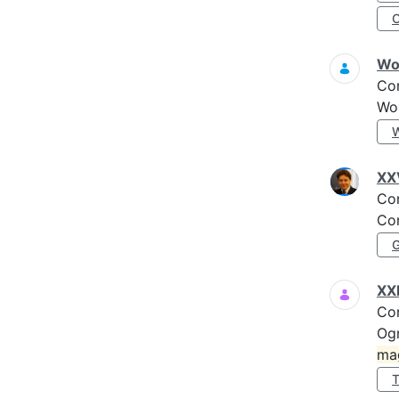
Wo
Co
Wo
XXV
Co
Con
XXI
Co
Ogn
ma