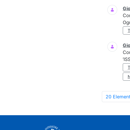
Gi
Co
Ogn
Gio
Co
’IS
20 Element