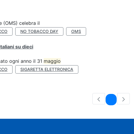
e (OMS) celebra il
CCO
NO TOBACCO DAY
OMS
liani su dieci
ato ogni anno il 31
maggio
CCO
SIGARETTA ELETTRONICA
Pagina
1