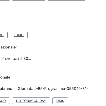
CO
FUMO
Nazionale”
 svoltosi il 30...
ionale
celebrano la Giornata...-B5-Programma-056D19-31-
CCO
NO TOBACCO DAY
OMS