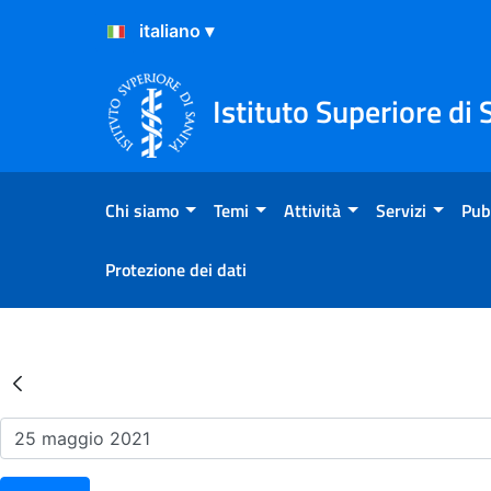
Salta al Contenuto
Salta al Footer
Istituto Superiore di 
Chi siamo
Temi
Attività
Servizi
Pub
Protezione dei dati
Risultati della Ricerca - Ev