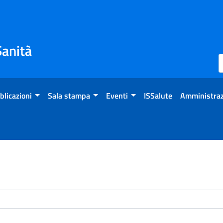
Sanità
blicazioni
Sala stampa
Eventi
ISSalute
Amministraz
enti