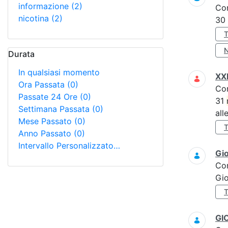
informazione
(2)
Co
nicotina
(2)
30
Durata
In qualsiasi momento
XXI
Ora Passata
(0)
Co
Passate 24 Ore
(0)
31
Settimana Passata
(0)
all
Mese Passato
(0)
Anno Passato
(0)
Intervallo Personalizzato…
Gi
Co
Gi
GI