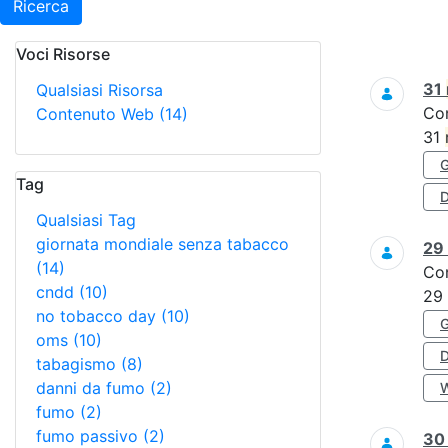
Ricerca
Voci Risorse
Ricerca
31
Qualsiasi Risorsa
Co
Contenuto Web
(14)
31
Tag
D
Qualsiasi Tag
giornata mondiale senza tabacco
29
(14)
Co
cndd
(10)
29
no tobacco day
(10)
oms
(10)
tabagismo
(8)
danni da fumo
(2)
fumo
(2)
fumo passivo
(2)
3