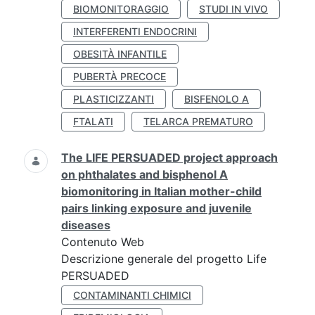
BIOMONITORAGGIO
STUDI IN VIVO
INTERFERENTI ENDOCRINI
OBESITÀ INFANTILE
PUBERTÀ PRECOCE
PLASTICIZZANTI
BISFENOLO A
FTALATI
TELARCA PREMATURO
The LIFE PERSUADED project approach
on phthalates and bisphenol A
biomonitoring in Italian mother-child
pairs linking exposure and juvenile
diseases
Contenuto Web
Descrizione generale del progetto Life
PERSUADED
CONTAMINANTI CHIMICI