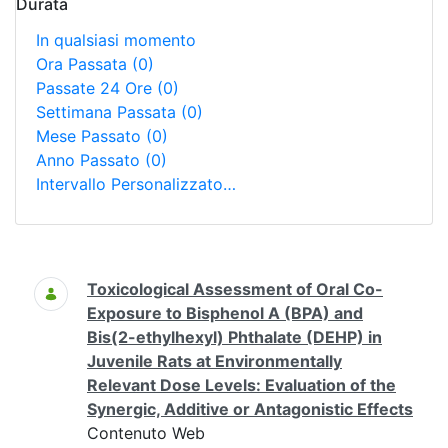
Durata
In qualsiasi momento
Ora Passata
(0)
Passate 24 Ore
(0)
Settimana Passata
(0)
Mese Passato
(0)
Anno Passato
(0)
Intervallo Personalizzato…
Ricerca
Toxicological Assessment of Oral Co-
Exposure to Bisphenol A (BPA) and
Bis(2-ethylhexyl) Phthalate (DEHP) in
Juvenile Rats at Environmentally
Relevant Dose Levels: Evaluation of the
Synergic, Additive or Antagonistic Effects
Contenuto Web