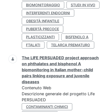
BIOMONITORAGGIO
STUDI IN VIVO
INTERFERENTI ENDOCRINI
OBESITÀ INFANTILE
PUBERTÀ PRECOCE
PLASTICIZZANTI
BISFENOLO A
FTALATI
TELARCA PREMATURO
The LIFE PERSUADED project approach
on phthalates and bisphenol A
biomonitoring in Italian mother-child
pairs linking exposure and juvenile
diseases
Contenuto Web
Descrizione generale del progetto Life
PERSUADED
CONTAMINANTI CHIMICI