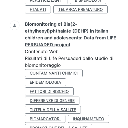
PLASTICIZZANTI
BISFENOLO A
FTALATI
TELARCA PREMATURO
Biomonitoring of Bis(2-
ethylhexyl)phthalate (DEHP) in Italian
children and adolescents: Data from LIFE
PERSUADED project
Contenuto Web
Risultati di Life Persuaded dello studio di
biomonitoraggio
CONTAMINANTI CHIMICI
EPIDEMIOLOGIA
FATTORI DI RISCHIO
DIFFERENZE DI GENERE
TUTELA DELLA SALUTE
BIOMARCATORI
INQUINAMENTO
PROMOZIONE DELLA SALUTE