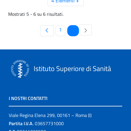
4 Elementi
Mostrati 5 - 6 su 6 risultati.
Pagina
Pagina
1
2
Istituto Superiore di Sanità
I NOSTRI CONTATTI
Viale Regina Elena 299, 00161 – Roma (I)
Partita I.V.A.
03657731000