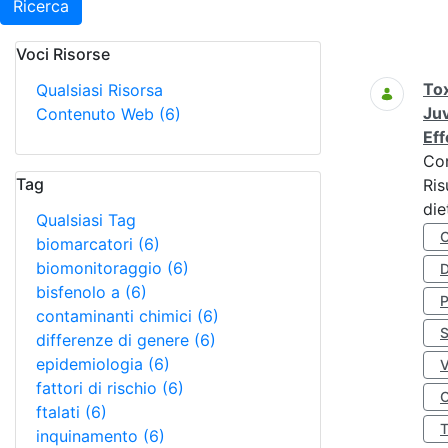
Ricerca
Voci Risorse
Ricerca
Tox
Qualsiasi Risorsa
Juv
Contenuto Web
(6)
Eff
Co
Tag
Ris
die
Qualsiasi Tag
biomarcatori
(6)
biomonitoraggio
(6)
D
bisfenolo a
(6)
contaminanti chimici
(6)
S
differenze di genere
(6)
epidemiologia
(6)
fattori di rischio
(6)
O
ftalati
(6)
inquinamento
(6)