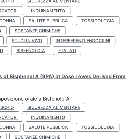
ISCHIO
SICUREZZA ALIMENTARE
RCATORI
INQUINAMENTO
 DONNA
SALUTE PUBBLICA
TOSSICOLOGIA
O
SOSTANZE CHIMICHE
STUDI IN VIVO
INTERFERENTI ENDOCRINI
TI
BISFENOLO A
FTALATI
ts of Bisphenol A (BPA) at Dose Levels Derived From
esposizione orale a Bisfenolo A
ISCHIO
SICUREZZA ALIMENTARE
RCATORI
INQUINAMENTO
 DONNA
SALUTE PUBBLICA
TOSSICOLOGIA
O
SOSTANZE CHIMICHE