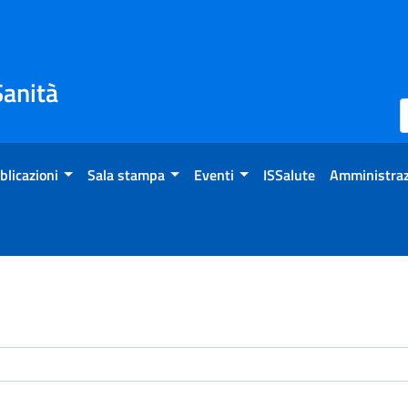
Sanità
blicazioni
Sala stampa
Eventi
ISSalute
Amministraz
enti