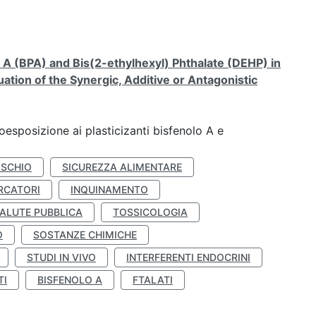
A (BPA) and Bis(2-ethylhexyl) Phthalate (DEHP) in
ation of the Synergic, Additive or Antagonistic
coesposizione ai plasticizanti bisfenolo A e
ISCHIO
SICUREZZA ALIMENTARE
RCATORI
INQUINAMENTO
ALUTE PUBBLICA
TOSSICOLOGIA
O
SOSTANZE CHIMICHE
STUDI IN VIVO
INTERFERENTI ENDOCRINI
TI
BISFENOLO A
FTALATI