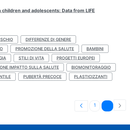
n children and adolescents: Data from LIFE
ISCHIO
DIFFERENZE DI GENERE
TO
PROMOZIONE DELLA SALUTE
BAMBINI
GIA
STILI DI VITA
PROGETTI EUROPEI
ONE IMPATTO SULLA SALUTE
BIOMONITORAGGIO
NTILE
PUBERTÀ PRECOCE
PLASTICIZZANTI
Pagina
Pagina
1
2