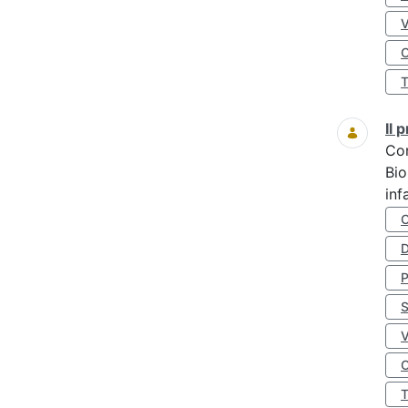
O
Il
Co
Bio
inf
D
S
O