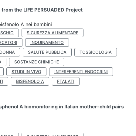
ta from the LIFE PERSUADED Project
bisfenolo A nei bambini
ISCHIO
SICUREZZA ALIMENTARE
RCATORI
INQUINAMENTO
 DONNA
SALUTE PUBBLICA
TOSSICOLOGIA
O
SOSTANZE CHIMICHE
STUDI IN VIVO
INTERFERENTI ENDOCRINI
TI
BISFENOLO A
FTALATI
henol A biomonitoring in Italian mother-child pairs