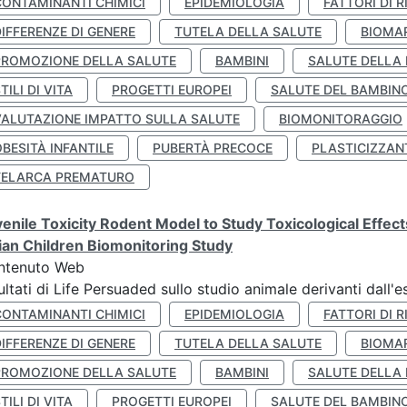
CONTAMINANTI CHIMICI
EPIDEMIOLOGIA
FATTORI DI R
IFFERENZE DI GENERE
TUTELA DELLA SALUTE
BIOMA
PROMOZIONE DELLA SALUTE
BAMBINI
SALUTE DELLA
TILI DI VITA
PROGETTI EUROPEI
SALUTE DEL BAMBIN
VALUTAZIONE IMPATTO SULLA SALUTE
BIOMONITORAGGIO
BESITÀ INFANTILE
PUBERTÀ PRECOCE
PLASTICIZZAN
TELARCA PREMATURO
enile Toxicity Rodent Model to Study Toxicological Effec
lian Children Biomonitoring Study
ntenuto Web
ultati di Life Persuaded sullo studio animale derivanti dall'
CONTAMINANTI CHIMICI
EPIDEMIOLOGIA
FATTORI DI R
IFFERENZE DI GENERE
TUTELA DELLA SALUTE
BIOMA
PROMOZIONE DELLA SALUTE
BAMBINI
SALUTE DELLA
TILI DI VITA
PROGETTI EUROPEI
SALUTE DEL BAMBIN