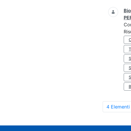
Bio
PE
Co
Ris
S
4 Elementi