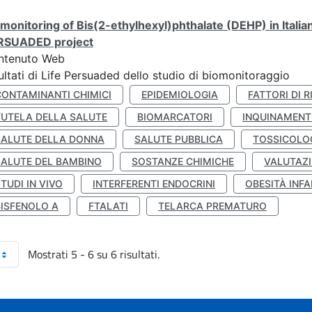
monitoring of Bis(2-ethylhexyl)phthalate (DEHP) in Italia
RSUADED project
ntenuto Web
ultati di Life Persuaded dello studio di biomonitoraggio
CONTAMINANTI CHIMICI
EPIDEMIOLOGIA
FATTORI DI R
TUTELA DELLA SALUTE
BIOMARCATORI
INQUINAMEN
SALUTE DELLA DONNA
SALUTE PUBBLICA
TOSSICOLO
SALUTE DEL BAMBINO
SOSTANZE CHIMICHE
VALUTAZI
TUDI IN VIVO
INTERFERENTI ENDOCRINI
OBESITÀ INFA
BISFENOLO A
FTALATI
TELARCA PREMATURO
Mostrati 5 - 6 su 6 risultati.