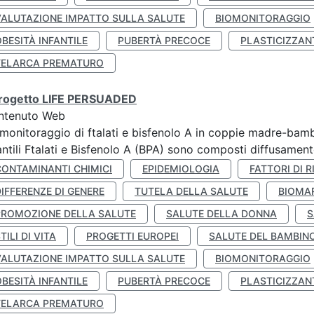
VALUTAZIONE IMPATTO SULLA SALUTE
BIOMONITORAGGIO
BESITÀ INFANTILE
PUBERTÀ PRECOCE
PLASTICIZZAN
TELARCA PREMATURO
 progetto LIFE PERSUADED
ntenuto Web
monitoraggio di ftalati e bisfenolo A in coppie madre-bamb
antili Ftalati e Bisfenolo A (BPA) sono composti diffusamente 
CONTAMINANTI CHIMICI
EPIDEMIOLOGIA
FATTORI DI R
IFFERENZE DI GENERE
TUTELA DELLA SALUTE
BIOMA
PROMOZIONE DELLA SALUTE
SALUTE DELLA DONNA
S
TILI DI VITA
PROGETTI EUROPEI
SALUTE DEL BAMBIN
VALUTAZIONE IMPATTO SULLA SALUTE
BIOMONITORAGGIO
BESITÀ INFANTILE
PUBERTÀ PRECOCE
PLASTICIZZAN
TELARCA PREMATURO