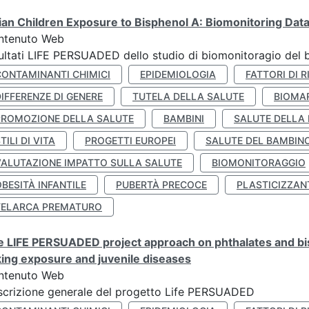
lian Children Exposure to Bisphenol A: Biomonitoring Da
ntenuto Web
ultati LIFE PERSUADED dello studio di biomonitoragio del 
CONTAMINANTI CHIMICI
EPIDEMIOLOGIA
FATTORI DI R
IFFERENZE DI GENERE
TUTELA DELLA SALUTE
BIOMA
PROMOZIONE DELLA SALUTE
BAMBINI
SALUTE DELLA
TILI DI VITA
PROGETTI EUROPEI
SALUTE DEL BAMBIN
VALUTAZIONE IMPATTO SULLA SALUTE
BIOMONITORAGGIO
BESITÀ INFANTILE
PUBERTÀ PRECOCE
PLASTICIZZAN
TELARCA PREMATURO
 LIFE PERSUADED project approach on phthalates and bisp
king exposure and juvenile diseases
ntenuto Web
crizione generale del progetto Life PERSUADED