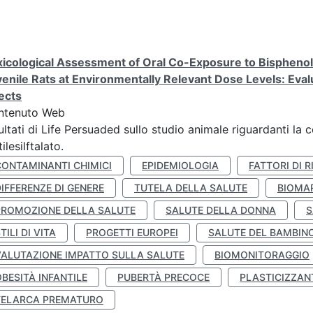
icological Assessment of Oral Co-Exposure to Bisphenol 
enile Rats at Environmentally Relevant Dose Levels: Evalu
ects
ntenuto Web
ultati di Life Persuaded sullo studio animale riguardanti la 
tilesilftalato.
CONTAMINANTI CHIMICI
EPIDEMIOLOGIA
FATTORI DI R
IFFERENZE DI GENERE
TUTELA DELLA SALUTE
BIOMA
PROMOZIONE DELLA SALUTE
SALUTE DELLA DONNA
S
TILI DI VITA
PROGETTI EUROPEI
SALUTE DEL BAMBIN
VALUTAZIONE IMPATTO SULLA SALUTE
BIOMONITORAGGIO
BESITÀ INFANTILE
PUBERTÀ PRECOCE
PLASTICIZZAN
TELARCA PREMATURO