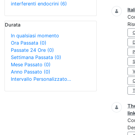
interferenti endocrini
(6)
Ita
Co
Ris
Durata
In qualsiasi momento
D
Ora Passata
(0)
Passate 24 Ore
(0)
Settimana Passata
(0)
S
Mese Passato
(0)
Anno Passato
(0)
Intervallo Personalizzato…
O
The
lin
Co
Des