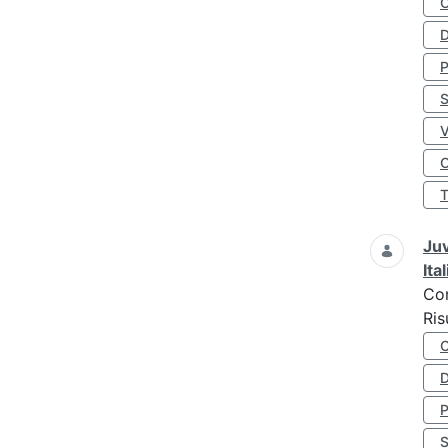
D
S
O
Juv
Ita
Co
Ris
D
S