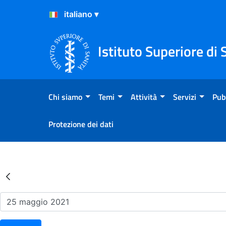
Salta al Contenuto
Salta al Footer
Istituto Superiore di 
Chi siamo
Temi
Attività
Servizi
Pub
Protezione dei dati
Risultati della Ricerca - Ev