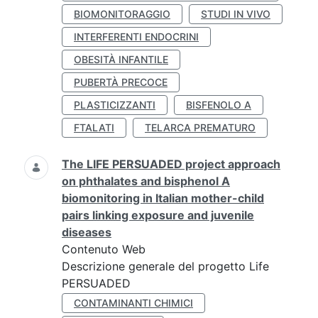
BIOMONITORAGGIO
STUDI IN VIVO
INTERFERENTI ENDOCRINI
OBESITÀ INFANTILE
PUBERTÀ PRECOCE
PLASTICIZZANTI
BISFENOLO A
FTALATI
TELARCA PREMATURO
The LIFE PERSUADED project approach
on phthalates and bisphenol A
biomonitoring in Italian mother-child
pairs linking exposure and juvenile
diseases
Contenuto Web
Descrizione generale del progetto Life
PERSUADED
CONTAMINANTI CHIMICI