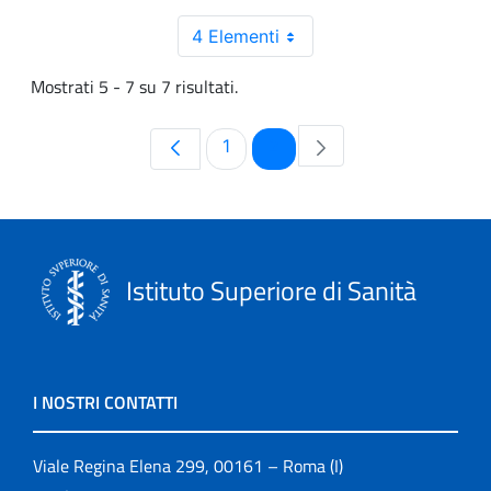
4 Elementi
Mostrati 5 - 7 su 7 risultati.
Pagina
Pagina
1
2
Istituto Superiore di Sanità
I NOSTRI CONTATTI
Viale Regina Elena 299, 00161 – Roma (I)