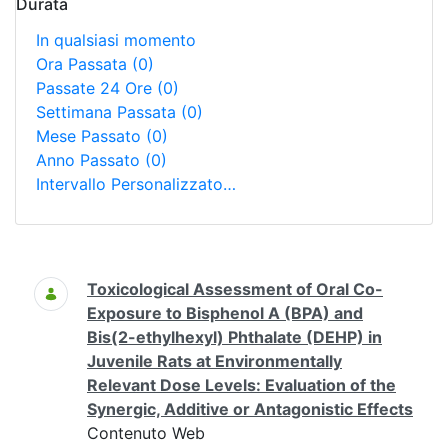
Durata
In qualsiasi momento
Ora Passata
(0)
Passate 24 Ore
(0)
Settimana Passata
(0)
Mese Passato
(0)
Anno Passato
(0)
Intervallo Personalizzato…
Ricerca
Toxicological Assessment of Oral Co-
Exposure to Bisphenol A (BPA) and
Bis(2-ethylhexyl) Phthalate (DEHP) in
Juvenile Rats at Environmentally
Relevant Dose Levels: Evaluation of the
Synergic, Additive or Antagonistic Effects
Contenuto Web