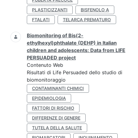
PLASTICIZZANTI
BISFENOLO A
FTALATI
TELARCA PREMATURO
Biomonitoring of Bis(2-
ethylhexyl)phthalate (DEHP) in Italian
children and adolescents: Data from LIFE
PERSUADED project
Contenuto Web
Risultati di Life Persuaded dello studio di
biomonitoraggio
CONTAMINANTI CHIMICI
EPIDEMIOLOGIA
FATTORI DI RISCHIO
DIFFERENZE DI GENERE
TUTELA DELLA SALUTE
BIOMARCATORI
INQUINAMENTO