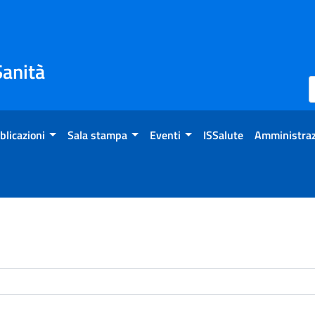
Sanità
blicazioni
Sala stampa
Eventi
ISSalute
Amministraz
enti