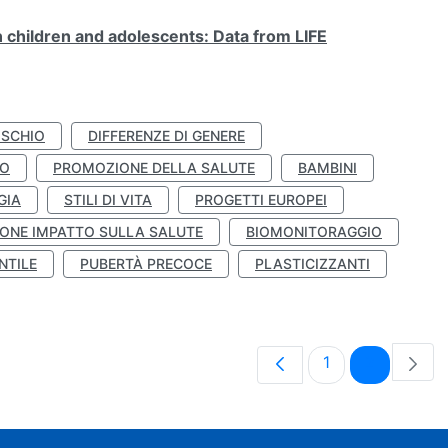
n children and adolescents: Data from LIFE
ISCHIO
DIFFERENZE DI GENERE
TO
PROMOZIONE DELLA SALUTE
BAMBINI
GIA
STILI DI VITA
PROGETTI EUROPEI
ONE IMPATTO SULLA SALUTE
BIOMONITORAGGIO
NTILE
PUBERTÀ PRECOCE
PLASTICIZZANTI
Pagina
Pagina
1
2