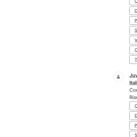
D
S
O
Juv
Ita
Co
Ris
D
S