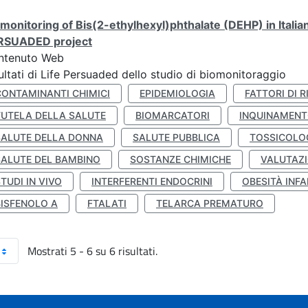
monitoring of Bis(2-ethylhexyl)phthalate (DEHP) in Italia
RSUADED project
ntenuto Web
ultati di Life Persuaded dello studio di biomonitoraggio
CONTAMINANTI CHIMICI
EPIDEMIOLOGIA
FATTORI DI R
TUTELA DELLA SALUTE
BIOMARCATORI
INQUINAMEN
SALUTE DELLA DONNA
SALUTE PUBBLICA
TOSSICOLO
SALUTE DEL BAMBINO
SOSTANZE CHIMICHE
VALUTAZI
TUDI IN VIVO
INTERFERENTI ENDOCRINI
OBESITÀ INFA
BISFENOLO A
FTALATI
TELARCA PREMATURO
Mostrati 5 - 6 su 6 risultati.