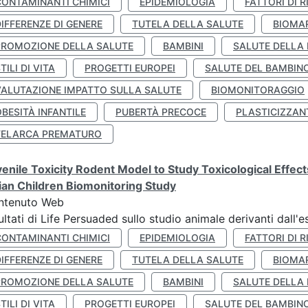
CONTAMINANTI CHIMICI
EPIDEMIOLOGIA
FATTORI DI R
IFFERENZE DI GENERE
TUTELA DELLA SALUTE
BIOMA
PROMOZIONE DELLA SALUTE
BAMBINI
SALUTE DELLA
TILI DI VITA
PROGETTI EUROPEI
SALUTE DEL BAMBIN
VALUTAZIONE IMPATTO SULLA SALUTE
BIOMONITORAGGIO
BESITÀ INFANTILE
PUBERTÀ PRECOCE
PLASTICIZZAN
TELARCA PREMATURO
enile Toxicity Rodent Model to Study Toxicological Effec
lian Children Biomonitoring Study
ntenuto Web
ultati di Life Persuaded sullo studio animale derivanti dall'
CONTAMINANTI CHIMICI
EPIDEMIOLOGIA
FATTORI DI R
IFFERENZE DI GENERE
TUTELA DELLA SALUTE
BIOMA
PROMOZIONE DELLA SALUTE
BAMBINI
SALUTE DELLA
TILI DI VITA
PROGETTI EUROPEI
SALUTE DEL BAMBIN