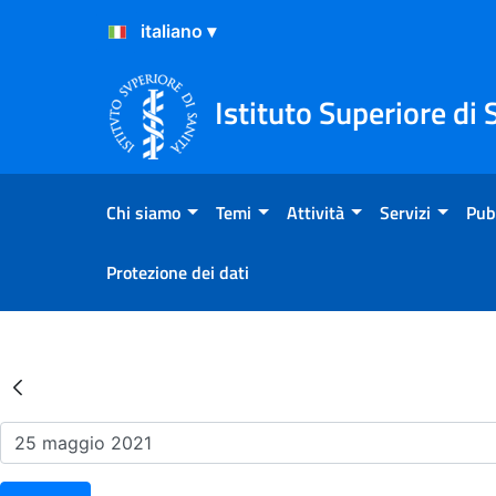
Salta al Contenuto
Salta al Footer
Istituto Superiore di 
Chi siamo
Temi
Attività
Servizi
Pub
Protezione dei dati
Risultati della Ricerca - Ev