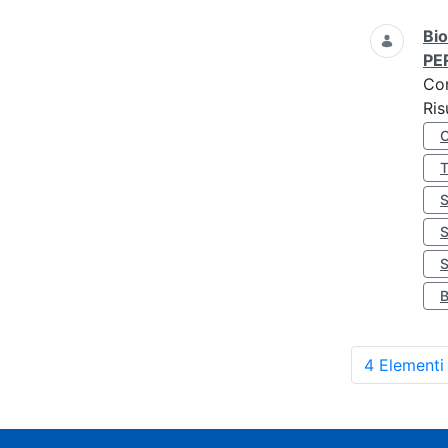
Bio
PE
Co
Ris
S
4 Elementi