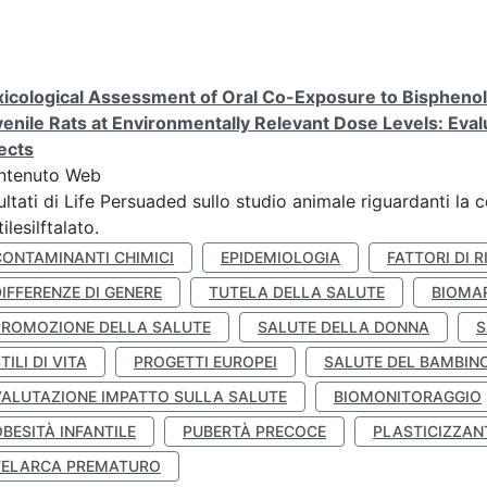
icological Assessment of Oral Co-Exposure to Bisphenol 
enile Rats at Environmentally Relevant Dose Levels: Evalu
ects
ntenuto Web
ultati di Life Persuaded sullo studio animale riguardanti la 
tilesilftalato.
CONTAMINANTI CHIMICI
EPIDEMIOLOGIA
FATTORI DI R
IFFERENZE DI GENERE
TUTELA DELLA SALUTE
BIOMA
PROMOZIONE DELLA SALUTE
SALUTE DELLA DONNA
S
TILI DI VITA
PROGETTI EUROPEI
SALUTE DEL BAMBIN
VALUTAZIONE IMPATTO SULLA SALUTE
BIOMONITORAGGIO
BESITÀ INFANTILE
PUBERTÀ PRECOCE
PLASTICIZZAN
TELARCA PREMATURO