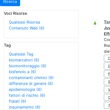
Ricerca
Voci Risorse
Ricerca
Tox
Qualsiasi Risorsa
Juv
Contenuto Web
(6)
Eff
Co
Tag
Ris
die
Qualsiasi Tag
biomarcatori
(6)
biomonitoraggio
(6)
D
bisfenolo a
(6)
contaminanti chimici
(6)
S
differenze di genere
(6)
epidemiologia
(6)
fattori di rischio
(6)
O
ftalati
(6)
inquinamento
(6)