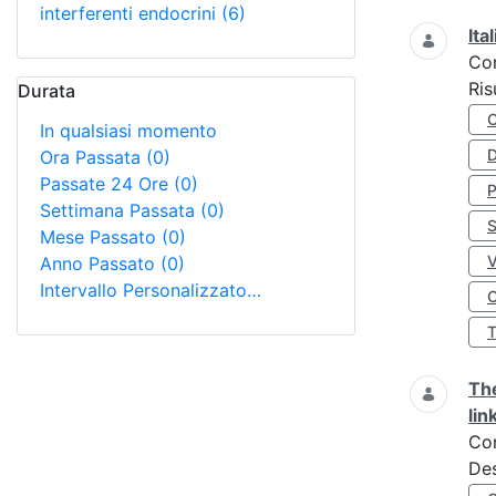
interferenti endocrini
(6)
Ita
Co
Ris
Durata
In qualsiasi momento
D
Ora Passata
(0)
Passate 24 Ore
(0)
Settimana Passata
(0)
S
Mese Passato
(0)
Anno Passato
(0)
Intervallo Personalizzato…
O
The
lin
Co
Des