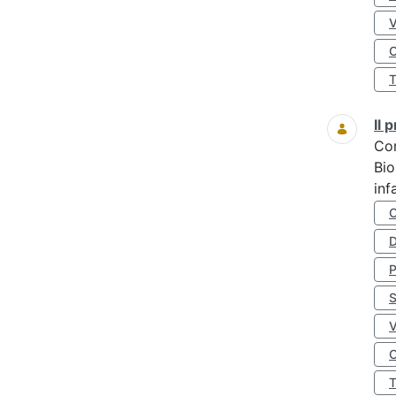
O
Il
Co
Bio
inf
D
S
O