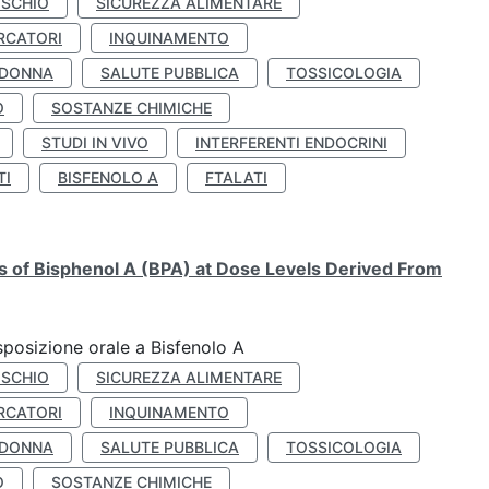
ISCHIO
SICUREZZA ALIMENTARE
RCATORI
INQUINAMENTO
 DONNA
SALUTE PUBBLICA
TOSSICOLOGIA
O
SOSTANZE CHIMICHE
STUDI IN VIVO
INTERFERENTI ENDOCRINI
TI
BISFENOLO A
FTALATI
ts of Bisphenol A (BPA) at Dose Levels Derived From
esposizione orale a Bisfenolo A
ISCHIO
SICUREZZA ALIMENTARE
RCATORI
INQUINAMENTO
 DONNA
SALUTE PUBBLICA
TOSSICOLOGIA
O
SOSTANZE CHIMICHE