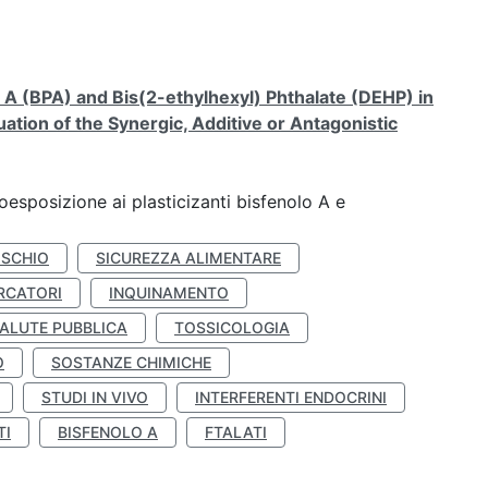
A (BPA) and Bis(2-ethylhexyl) Phthalate (DEHP) in
ation of the Synergic, Additive or Antagonistic
coesposizione ai plasticizanti bisfenolo A e
ISCHIO
SICUREZZA ALIMENTARE
RCATORI
INQUINAMENTO
ALUTE PUBBLICA
TOSSICOLOGIA
O
SOSTANZE CHIMICHE
STUDI IN VIVO
INTERFERENTI ENDOCRINI
TI
BISFENOLO A
FTALATI