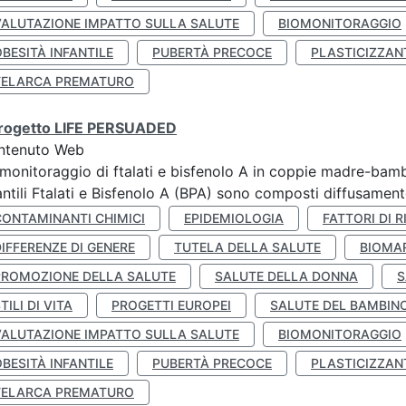
VALUTAZIONE IMPATTO SULLA SALUTE
BIOMONITORAGGIO
BESITÀ INFANTILE
PUBERTÀ PRECOCE
PLASTICIZZAN
TELARCA PREMATURO
 progetto LIFE PERSUADED
ntenuto Web
monitoraggio di ftalati e bisfenolo A in coppie madre-bamb
antili Ftalati e Bisfenolo A (BPA) sono composti diffusamente 
CONTAMINANTI CHIMICI
EPIDEMIOLOGIA
FATTORI DI R
IFFERENZE DI GENERE
TUTELA DELLA SALUTE
BIOMA
PROMOZIONE DELLA SALUTE
SALUTE DELLA DONNA
S
TILI DI VITA
PROGETTI EUROPEI
SALUTE DEL BAMBIN
VALUTAZIONE IMPATTO SULLA SALUTE
BIOMONITORAGGIO
BESITÀ INFANTILE
PUBERTÀ PRECOCE
PLASTICIZZAN
TELARCA PREMATURO