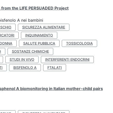
ta from the LIFE PERSUADED Project
bisfenolo A nei bambini
ISCHIO
SICUREZZA ALIMENTARE
RCATORI
INQUINAMENTO
 DONNA
SALUTE PUBBLICA
TOSSICOLOGIA
O
SOSTANZE CHIMICHE
STUDI IN VIVO
INTERFERENTI ENDOCRINI
TI
BISFENOLO A
FTALATI
henol A biomonitoring in Italian mother-child pairs