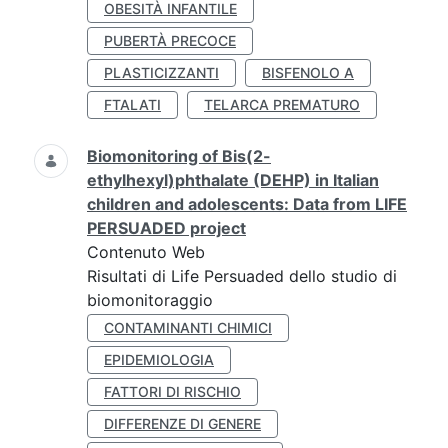
OBESITÀ INFANTILE
PUBERTÀ PRECOCE
PLASTICIZZANTI
BISFENOLO A
FTALATI
TELARCA PREMATURO
Biomonitoring of Bis(2-
ethylhexyl)phthalate (DEHP) in Italian
children and adolescents: Data from LIFE
PERSUADED project
Contenuto Web
Risultati di Life Persuaded dello studio di
biomonitoraggio
CONTAMINANTI CHIMICI
EPIDEMIOLOGIA
FATTORI DI RISCHIO
DIFFERENZE DI GENERE