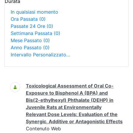
Durata
In qualsiasi momento
Ora Passata
(0)
Passate 24 Ore
(0)
Settimana Passata
(0)
Mese Passato
(0)
Anno Passato
(0)
Intervallo Personalizzato…
Ricerca
Toxicological Assessment of Oral Co-
Exposure to Bisphenol A (BPA) and
Bis(2-ethylhexyl) Phthalate (DEHP) in
Juvenile Rats at Environmentally
Relevant Dose Levels: Evaluation of the
Synergic, Additive or Antagonistic Effects
Contenuto Web