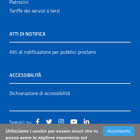
Patrocini
Tariffe dei servizi a terzi
ATTI DI NOTIFICA
Atti di notificazione per pubblici proclami
ACCESSIBILITÀ
Dichiarazione di accessibilità
Seguici su:
Utilizziamo i cookie per essere sicuri che tu
Acconsento
Accessibilità: form di segnalazione di prima istanza per
possa avere la migliore esperienza sul