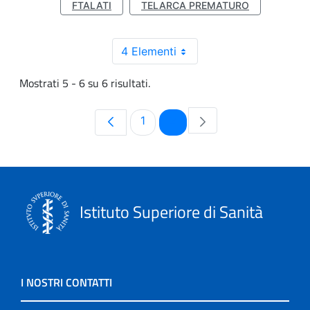
FTALATI
TELARCA PREMATURO
4 Elementi
Mostrati 5 - 6 su 6 risultati.
Pagina
Pagina
1
2
Istituto Superiore di Sanità
I NOSTRI CONTATTI