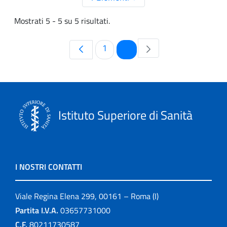
Mostrati 5 - 5 su 5 risultati.
Pagina
Pagina
1
2
Istituto Superiore di Sanità
I NOSTRI CONTATTI
Viale Regina Elena 299, 00161 – Roma (I)
Partita I.V.A.
03657731000
C.F.
80211730587