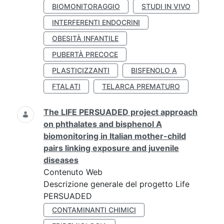
BIOMONITORAGGIO
STUDI IN VIVO
INTERFERENTI ENDOCRINI
OBESITÀ INFANTILE
PUBERTÀ PRECOCE
PLASTICIZZANTI
BISFENOLO A
FTALATI
TELARCA PREMATURO
The LIFE PERSUADED project approach
on phthalates and bisphenol A
biomonitoring in Italian mother-child
pairs linking exposure and juvenile
diseases
Contenuto Web
Descrizione generale del progetto Life
PERSUADED
CONTAMINANTI CHIMICI