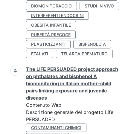
BIOMONITORAGGIO
STUDI IN VIVO
INTERFERENTI ENDOCRINI
OBESITÀ INFANTILE
PUBERTÀ PRECOCE
PLASTICIZZANTI
BISFENOLO A
FTALATI
TELARCA PREMATURO
The LIFE PERSUADED project approach
on phthalates and bisphenol A
biomonitoring in Italian mother-child
pairs linking exposure and juvenile
diseases
Contenuto Web
Descrizione generale del progetto Life
PERSUADED
CONTAMINANTI CHIMICI