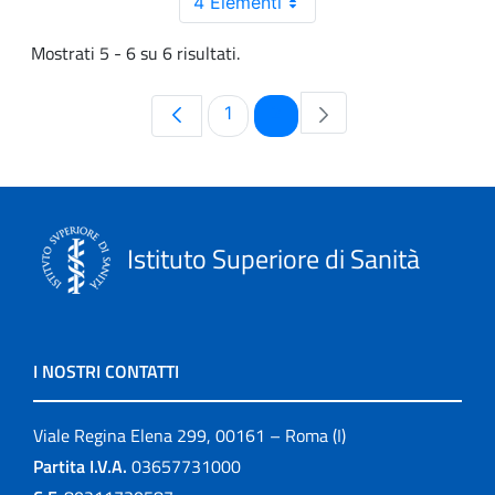
4 Elementi
Mostrati 5 - 6 su 6 risultati.
Pagina
Pagina
1
2
Istituto Superiore di Sanità
I NOSTRI CONTATTI
Viale Regina Elena 299, 00161 – Roma (I)
Partita I.V.A.
03657731000