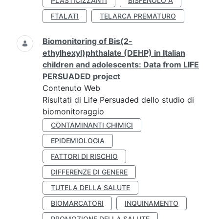
PLASTICIZZANTI
BISFENOLO A
FTALATI
TELARCA PREMATURO
Biomonitoring of Bis(2-
ethylhexyl)phthalate (DEHP) in Italian
children and adolescents: Data from LIFE
PERSUADED project
Contenuto Web
Risultati di Life Persuaded dello studio di
biomonitoraggio
CONTAMINANTI CHIMICI
EPIDEMIOLOGIA
FATTORI DI RISCHIO
DIFFERENZE DI GENERE
TUTELA DELLA SALUTE
BIOMARCATORI
INQUINAMENTO
PROMOZIONE DELLA SALUTE