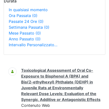
Durata
In qualsiasi momento
Ora Passata
(0)
Passate 24 Ore
(0)
Settimana Passata
(0)
Mese Passato
(0)
Anno Passato
(0)
Intervallo Personalizzato…
Ricerca
Toxicological Assessment of Oral Co-
Exposure to Bisphenol A (BPA) and
Bis(2-ethylhexyl) Phthalate (DEHP) in
Juvenile Rats at Environmentally
Relevant Dose Levels: Evaluation of the
Synergic, Additive or Antagonistic Effects
Contenuto Web