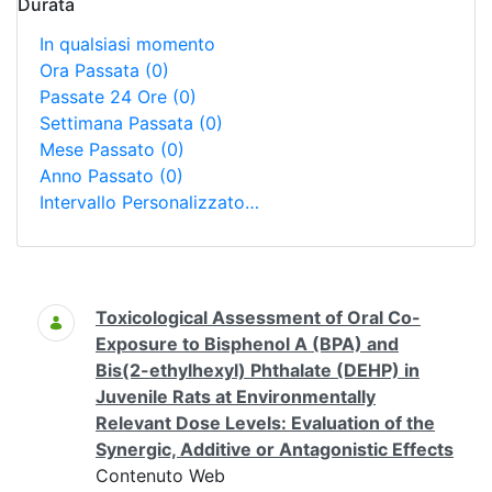
Durata
In qualsiasi momento
Ora Passata
(0)
Passate 24 Ore
(0)
Settimana Passata
(0)
Mese Passato
(0)
Anno Passato
(0)
Intervallo Personalizzato…
Ricerca
Toxicological Assessment of Oral Co-
Exposure to Bisphenol A (BPA) and
Bis(2-ethylhexyl) Phthalate (DEHP) in
Juvenile Rats at Environmentally
Relevant Dose Levels: Evaluation of the
Synergic, Additive or Antagonistic Effects
Contenuto Web