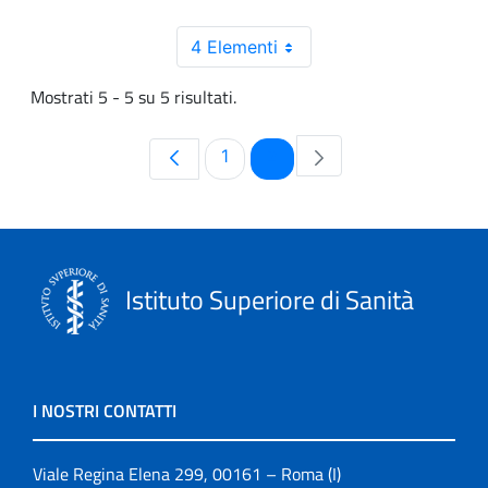
4 Elementi
Mostrati 5 - 5 su 5 risultati.
Pagina
Pagina
1
2
Istituto Superiore di Sanità
I NOSTRI CONTATTI
Viale Regina Elena 299, 00161 – Roma (I)