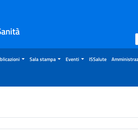
Sanità
blicazioni
Sala stampa
Eventi
ISSalute
Amministraz
enti