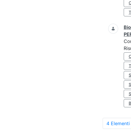
O
Bio
PE
Co
Ris
S
4 Elementi