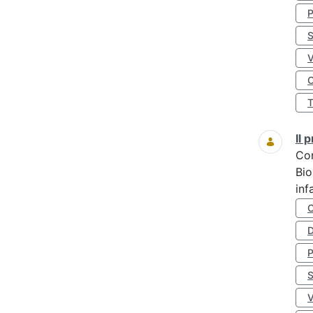
S
O
Il
Co
Bio
inf
D
S