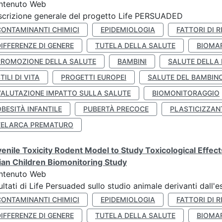
ntenuto Web
crizione generale del progetto Life PERSUADED
CONTAMINANTI CHIMICI
EPIDEMIOLOGIA
FATTORI DI R
IFFERENZE DI GENERE
TUTELA DELLA SALUTE
BIOMA
PROMOZIONE DELLA SALUTE
BAMBINI
SALUTE DELLA
TILI DI VITA
PROGETTI EUROPEI
SALUTE DEL BAMBIN
VALUTAZIONE IMPATTO SULLA SALUTE
BIOMONITORAGGIO
BESITÀ INFANTILE
PUBERTÀ PRECOCE
PLASTICIZZAN
TELARCA PREMATURO
enile Toxicity Rodent Model to Study Toxicological Effec
lian Children Biomonitoring Study
ntenuto Web
ultati di Life Persuaded sullo studio animale derivanti dall'
CONTAMINANTI CHIMICI
EPIDEMIOLOGIA
FATTORI DI R
IFFERENZE DI GENERE
TUTELA DELLA SALUTE
BIOMA