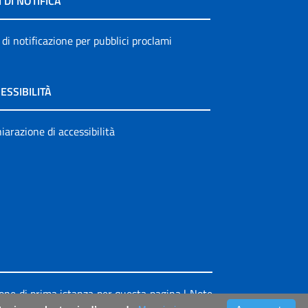
I DI NOTIFICA
 di notificazione per pubblici proclami
ESSIBILITÀ
iarazione di accessibilità
ione di prima istanza per questa pagina
|
Note