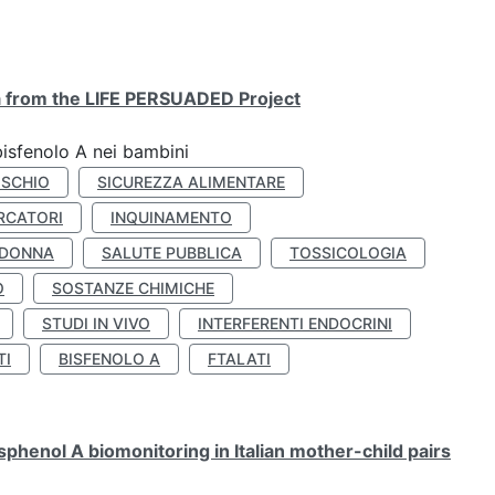
ta from the LIFE PERSUADED Project
bisfenolo A nei bambini
ISCHIO
SICUREZZA ALIMENTARE
RCATORI
INQUINAMENTO
 DONNA
SALUTE PUBBLICA
TOSSICOLOGIA
O
SOSTANZE CHIMICHE
STUDI IN VIVO
INTERFERENTI ENDOCRINI
TI
BISFENOLO A
FTALATI
henol A biomonitoring in Italian mother-child pairs