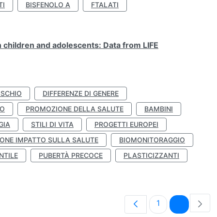
TI
BISFENOLO A
FTALATI
n children and adolescents: Data from LIFE
ISCHIO
DIFFERENZE DI GENERE
TO
PROMOZIONE DELLA SALUTE
BAMBINI
GIA
STILI DI VITA
PROGETTI EUROPEI
ONE IMPATTO SULLA SALUTE
BIOMONITORAGGIO
NTILE
PUBERTÀ PRECOCE
PLASTICIZZANTI
Pagina
Pagina
1
2