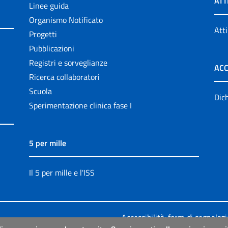
ATT
Linee guida
Organismo Notificato
Atti
Progetti
Pubblicazioni
Registri e sorveglianze
ACC
Ricerca collaboratori
Scuola
Dich
Sperimentazione clinica fase I
5 per mille
Il 5 per mille e l'ISS
Accessibilità: form di segnalaz