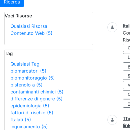
Ricerca
Voci Risorse
Ricerca
Ita
Qualsiasi Risorsa
Co
Contenuto Web
(5)
Ris
Tag
D
Qualsiasi Tag
biomarcatori
(5)
S
biomonitoraggio
(5)
bisfenolo a
(5)
contaminanti chimici
(5)
O
differenze di genere
(5)
epidemiologia
(5)
fattori di rischio
(5)
The
ftalati
(5)
lin
inquinamento
(5)