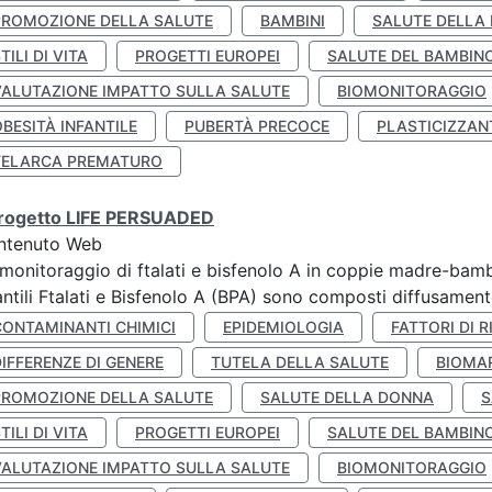
PROMOZIONE DELLA SALUTE
BAMBINI
SALUTE DELLA
TILI DI VITA
PROGETTI EUROPEI
SALUTE DEL BAMBIN
VALUTAZIONE IMPATTO SULLA SALUTE
BIOMONITORAGGIO
BESITÀ INFANTILE
PUBERTÀ PRECOCE
PLASTICIZZAN
TELARCA PREMATURO
 progetto LIFE PERSUADED
ntenuto Web
monitoraggio di ftalati e bisfenolo A in coppie madre-bamb
antili Ftalati e Bisfenolo A (BPA) sono composti diffusamente 
CONTAMINANTI CHIMICI
EPIDEMIOLOGIA
FATTORI DI R
IFFERENZE DI GENERE
TUTELA DELLA SALUTE
BIOMA
PROMOZIONE DELLA SALUTE
SALUTE DELLA DONNA
S
TILI DI VITA
PROGETTI EUROPEI
SALUTE DEL BAMBIN
VALUTAZIONE IMPATTO SULLA SALUTE
BIOMONITORAGGIO