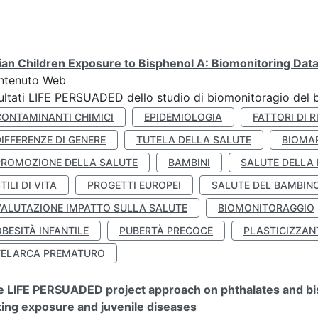
lian Children Exposure to Bisphenol A: Biomonitoring Da
ntenuto Web
ultati LIFE PERSUADED dello studio di biomonitoragio del 
CONTAMINANTI CHIMICI
EPIDEMIOLOGIA
FATTORI DI R
IFFERENZE DI GENERE
TUTELA DELLA SALUTE
BIOMA
PROMOZIONE DELLA SALUTE
BAMBINI
SALUTE DELLA
TILI DI VITA
PROGETTI EUROPEI
SALUTE DEL BAMBIN
VALUTAZIONE IMPATTO SULLA SALUTE
BIOMONITORAGGIO
BESITÀ INFANTILE
PUBERTÀ PRECOCE
PLASTICIZZAN
TELARCA PREMATURO
 LIFE PERSUADED project approach on phthalates and bisp
king exposure and juvenile diseases