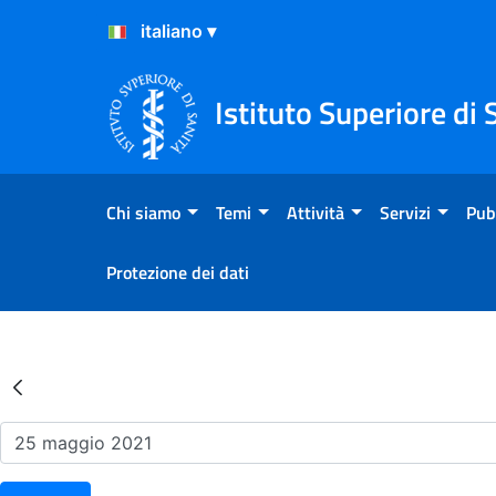
Salta al Contenuto
Salta al Footer
Istituto Superiore di 
Chi siamo
Temi
Attività
Servizi
Pub
Protezione dei dati
Risultati della Ricerca - Ev