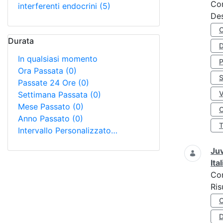
Co
interferenti endocrini
(5)
Des
Durata
D
In qualsiasi momento
Ora Passata
(0)
S
Passate 24 Ore
(0)
Settimana Passata
(0)
Mese Passato
(0)
O
Anno Passato
(0)
Intervallo Personalizzato…
Juv
Ita
Co
Ris
D