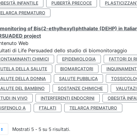
BESITÀ INFANTILE
PUBERTÀ PRECOCE
PLASTICIZZAN
TELARCA PREMATURO
monitoring of Bis(2-ethylhexyl)phthalate (DEHP) in Italia
RSUADED project
ntenuto Web
ultati di Life Persuaded dello studio di biomonitoraggio
CONTAMINANTI CHIMICI
EPIDEMIOLOGIA
FATTORI DI R
TUTELA DELLA SALUTE
BIOMARCATORI
INQUINAMEN
SALUTE DELLA DONNA
SALUTE PUBBLICA
TOSSICOLO
SALUTE DEL BAMBINO
SOSTANZE CHIMICHE
VALUTAZI
TUDI IN VIVO
INTERFERENTI ENDOCRINI
OBESITÀ INFA
BISFENOLO A
FTALATI
TELARCA PREMATURO
Mostrati 5 - 5 su 5 risultati.