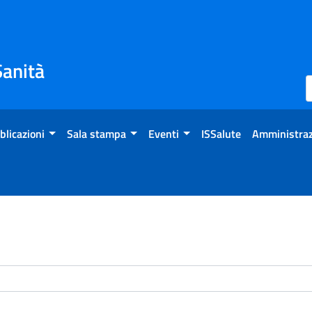
Sanità
blicazioni
Sala stampa
Eventi
ISSalute
Amministraz
enti