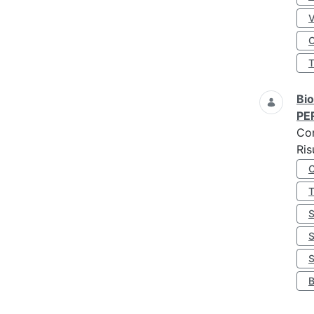
O
Bio
PE
Co
Ris
S