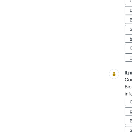
D
S
O
Il
Co
Bio
inf
D
S