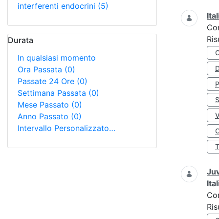
interferenti endocrini
(5)
Ita
Co
Ris
Durata
In qualsiasi momento
D
Ora Passata
(0)
Passate 24 Ore
(0)
Settimana Passata
(0)
S
Mese Passato
(0)
Anno Passato
(0)
Intervallo Personalizzato…
O
Juv
Ita
Co
Ris