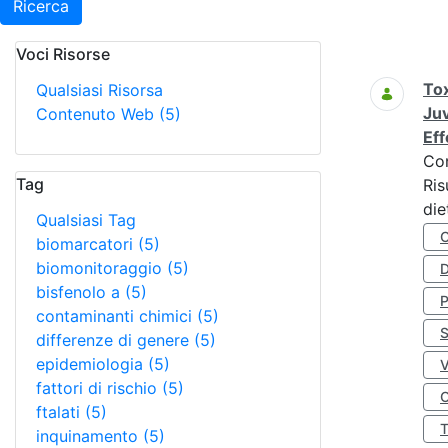
Ricerca
Voci Risorse
Ricerca
Tox
Qualsiasi Risorsa
Juv
Contenuto Web
(5)
Eff
Co
Tag
Ris
die
Qualsiasi Tag
biomarcatori
(5)
biomonitoraggio
(5)
D
bisfenolo a
(5)
contaminanti chimici
(5)
S
differenze di genere
(5)
epidemiologia
(5)
fattori di rischio
(5)
O
ftalati
(5)
inquinamento
(5)