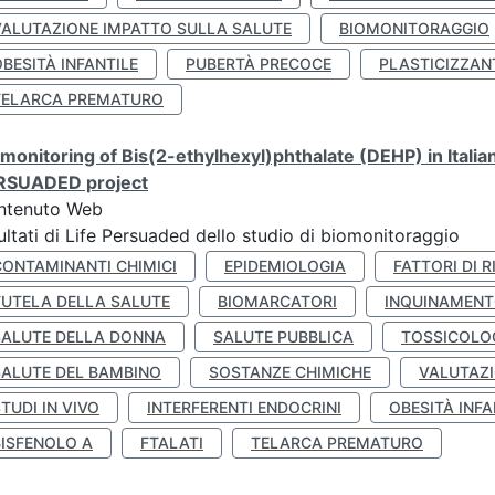
VALUTAZIONE IMPATTO SULLA SALUTE
BIOMONITORAGGIO
BESITÀ INFANTILE
PUBERTÀ PRECOCE
PLASTICIZZAN
TELARCA PREMATURO
monitoring of Bis(2-ethylhexyl)phthalate (DEHP) in Italia
RSUADED project
ntenuto Web
ultati di Life Persuaded dello studio di biomonitoraggio
CONTAMINANTI CHIMICI
EPIDEMIOLOGIA
FATTORI DI R
TUTELA DELLA SALUTE
BIOMARCATORI
INQUINAMEN
SALUTE DELLA DONNA
SALUTE PUBBLICA
TOSSICOLO
SALUTE DEL BAMBINO
SOSTANZE CHIMICHE
VALUTAZI
TUDI IN VIVO
INTERFERENTI ENDOCRINI
OBESITÀ INFA
BISFENOLO A
FTALATI
TELARCA PREMATURO