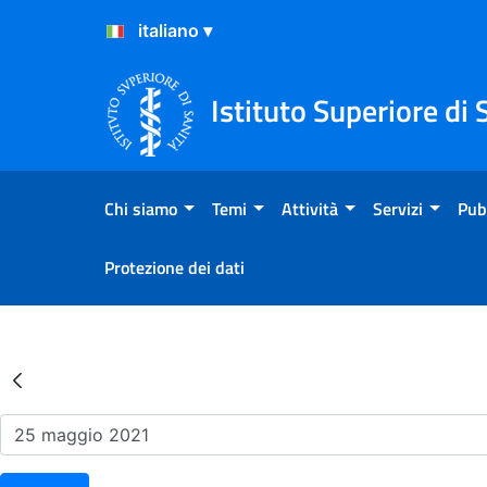
Salta al Contenuto
Salta al Footer
Istituto Superiore di 
Chi siamo
Temi
Attività
Servizi
Pub
Protezione dei dati
Risultati della Ricerca - Ev