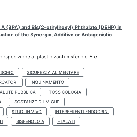
A (BPA) and Bis(2-ethylhexyl) Phthalate (DEHP) in
ation of the Synergic, Additive or Antagonistic
coesposizione ai plasticizanti bisfenolo A e
ISCHIO
SICUREZZA ALIMENTARE
RCATORI
INQUINAMENTO
ALUTE PUBBLICA
TOSSICOLOGIA
O
SOSTANZE CHIMICHE
STUDI IN VIVO
INTERFERENTI ENDOCRINI
TI
BISFENOLO A
FTALATI