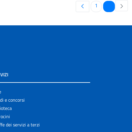
Pagina
Pagina
1
2
VIZI
e
di e concorsi
ioteca
ocini
ffe dei servizi a terzi