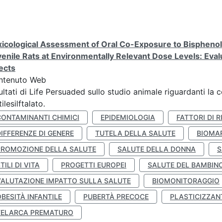
icological Assessment of Oral Co-Exposure to Bisphenol 
enile Rats at Environmentally Relevant Dose Levels: Evalu
ects
ntenuto Web
ultati di Life Persuaded sullo studio animale riguardanti la 
tilesilftalato.
CONTAMINANTI CHIMICI
EPIDEMIOLOGIA
FATTORI DI R
IFFERENZE DI GENERE
TUTELA DELLA SALUTE
BIOMA
PROMOZIONE DELLA SALUTE
SALUTE DELLA DONNA
S
TILI DI VITA
PROGETTI EUROPEI
SALUTE DEL BAMBIN
VALUTAZIONE IMPATTO SULLA SALUTE
BIOMONITORAGGIO
BESITÀ INFANTILE
PUBERTÀ PRECOCE
PLASTICIZZAN
TELARCA PREMATURO