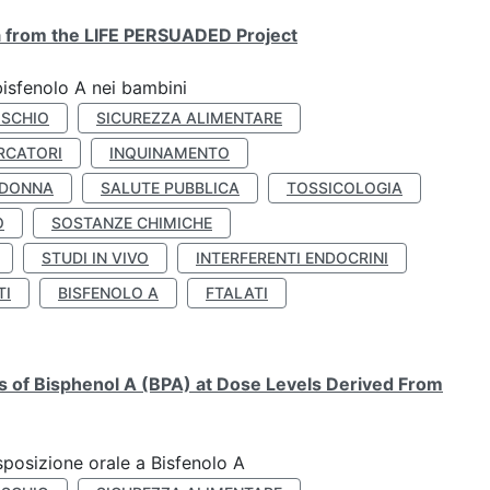
ta from the LIFE PERSUADED Project
bisfenolo A nei bambini
ISCHIO
SICUREZZA ALIMENTARE
RCATORI
INQUINAMENTO
 DONNA
SALUTE PUBBLICA
TOSSICOLOGIA
O
SOSTANZE CHIMICHE
STUDI IN VIVO
INTERFERENTI ENDOCRINI
TI
BISFENOLO A
FTALATI
ts of Bisphenol A (BPA) at Dose Levels Derived From
esposizione orale a Bisfenolo A