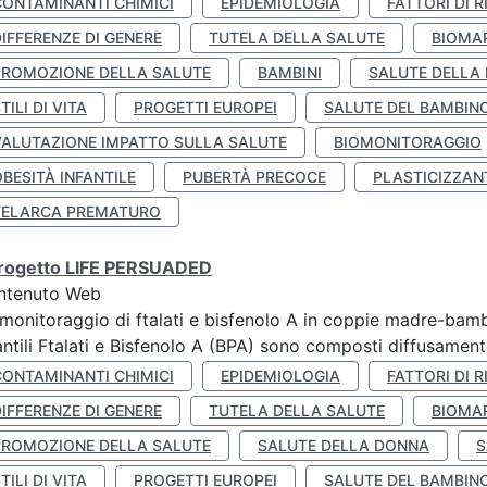
CONTAMINANTI CHIMICI
EPIDEMIOLOGIA
FATTORI DI R
IFFERENZE DI GENERE
TUTELA DELLA SALUTE
BIOMA
PROMOZIONE DELLA SALUTE
BAMBINI
SALUTE DELLA
TILI DI VITA
PROGETTI EUROPEI
SALUTE DEL BAMBIN
VALUTAZIONE IMPATTO SULLA SALUTE
BIOMONITORAGGIO
BESITÀ INFANTILE
PUBERTÀ PRECOCE
PLASTICIZZAN
TELARCA PREMATURO
 progetto LIFE PERSUADED
ntenuto Web
monitoraggio di ftalati e bisfenolo A in coppie madre-bamb
antili Ftalati e Bisfenolo A (BPA) sono composti diffusamente 
CONTAMINANTI CHIMICI
EPIDEMIOLOGIA
FATTORI DI R
IFFERENZE DI GENERE
TUTELA DELLA SALUTE
BIOMA
PROMOZIONE DELLA SALUTE
SALUTE DELLA DONNA
S
TILI DI VITA
PROGETTI EUROPEI
SALUTE DEL BAMBIN