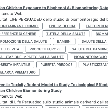
lian Children Exposure to Bisphenol A: Biomonitoring Da
ntenuto Web
ultati LIFE PERSUADED dello studio di biomonitoragio del 
CONTAMINANTI CHIMICI
EPIDEMIOLOGIA
FATTORI DI R
IFFERENZE DI GENERE
TUTELA DELLA SALUTE
BIOMA
PROMOZIONE DELLA SALUTE
BAMBINI
SALUTE DELLA
TILI DI VITA
PROGETTI EUROPEI
SALUTE DEL BAMBIN
VALUTAZIONE IMPATTO SULLA SALUTE
BIOMONITORAGGIO
BESITÀ INFANTILE
PUBERTÀ PRECOCE
PLASTICIZZAN
TELARCA PREMATURO
enile Toxicity Rodent Model to Study Toxicological Effec
lian Children Biomonitoring Study
ntenuto Web
ultati di Life Persuaded sullo studio animale derivanti dall'