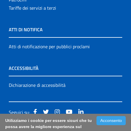
Tariffe dei servizi a terzi
ATTI DI NOTIFICA
Atti di notificazione per pubblici proclami
ACCESSIBILITÀ
Dichiarazione di accessibilità
Seguici su:
Utilizziamo i cookie per essere sicuri che tu
Acconsento
Accessibilità: form di segnalazione di prima istanza per
possa avere la migliore esperienza sul