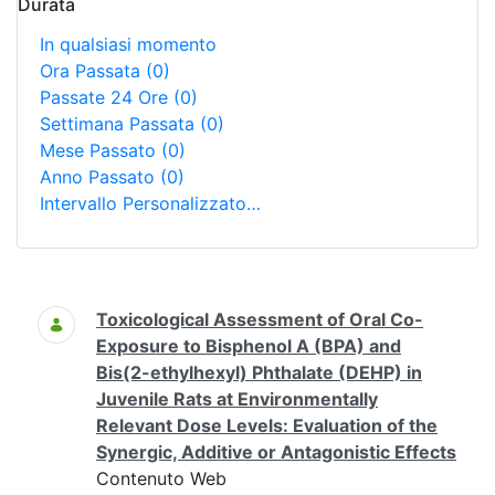
Durata
In qualsiasi momento
Ora Passata
(0)
Passate 24 Ore
(0)
Settimana Passata
(0)
Mese Passato
(0)
Anno Passato
(0)
Intervallo Personalizzato…
Ricerca
Toxicological Assessment of Oral Co-
Exposure to Bisphenol A (BPA) and
Bis(2-ethylhexyl) Phthalate (DEHP) in
Juvenile Rats at Environmentally
Relevant Dose Levels: Evaluation of the
Synergic, Additive or Antagonistic Effects
Contenuto Web