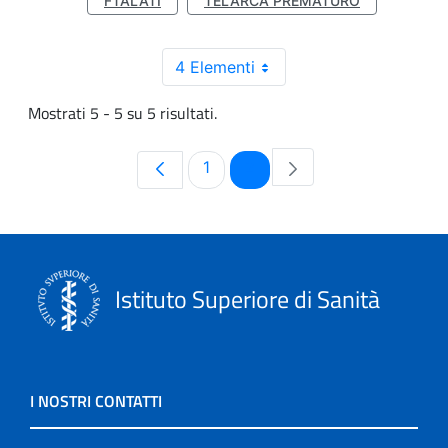
FTALATI
TELARCA PREMATURO
4 Elementi
Mostrati 5 - 5 su 5 risultati.
Pagina
Pagina
1
2
Istituto Superiore di Sanità
I NOSTRI CONTATTI