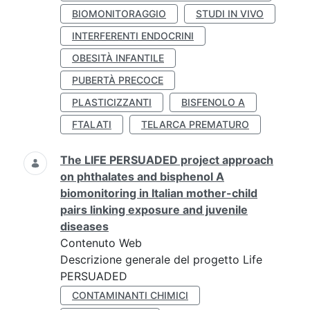
BIOMONITORAGGIO
STUDI IN VIVO
INTERFERENTI ENDOCRINI
OBESITÀ INFANTILE
PUBERTÀ PRECOCE
PLASTICIZZANTI
BISFENOLO A
FTALATI
TELARCA PREMATURO
The LIFE PERSUADED project approach
on phthalates and bisphenol A
biomonitoring in Italian mother-child
pairs linking exposure and juvenile
diseases
Contenuto Web
Descrizione generale del progetto Life
PERSUADED
CONTAMINANTI CHIMICI