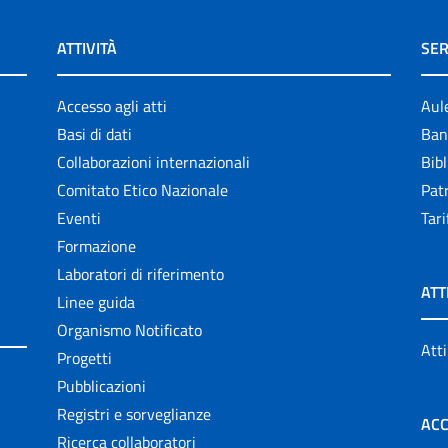
ATTIVITÀ
SER
Accesso agli atti
Aul
Basi di dati
Ban
Collaborazioni internazionali
Bibl
Comitato Etico Nazionale
Patr
Eventi
Tari
Formazione
Laboratori di riferimento
ATT
Linee guida
Organismo Notificato
Atti
Progetti
Pubblicazioni
Registri e sorveglianze
ACC
Ricerca collaboratori