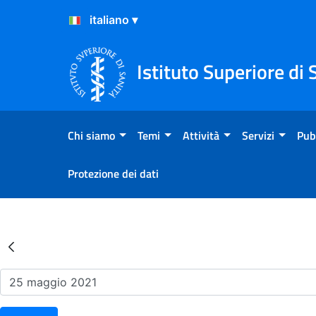
Salta al Contenuto
Salta al Footer
Istituto Superiore di 
Chi siamo
Temi
Attività
Servizi
Pub
Protezione dei dati
Risultati della Ricerca - Ev