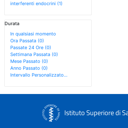
interferenti endocrini
(1)
Durata
In qualsiasi momento
Ora Passata
(0)
Passate 24 Ore
(0)
Settimana Passata
(0)
Mese Passato
(0)
Anno Passato
(0)
Intervallo Personalizzato…
Istituto Superiore di S