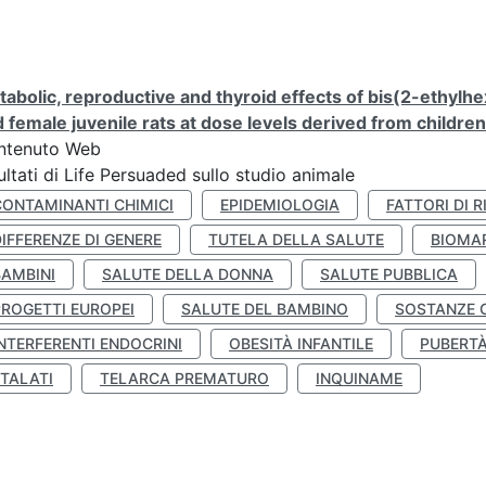
abolic, reproductive and thyroid effects of bis(2-ethylhe
 female juvenile rats at dose levels derived from childre
ntenuto Web
ultati di Life Persuaded sullo studio animale
CONTAMINANTI CHIMICI
EPIDEMIOLOGIA
FATTORI DI R
IFFERENZE DI GENERE
TUTELA DELLA SALUTE
BIOMA
BAMBINI
SALUTE DELLA DONNA
SALUTE PUBBLICA
PROGETTI EUROPEI
SALUTE DEL BAMBINO
SOSTANZE 
NTERFERENTI ENDOCRINI
OBESITÀ INFANTILE
PUBERT
FTALATI
TELARCA PREMATURO
INQUINAME