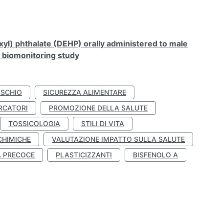
xyl) phthalate (DEHP) orally administered to male
n biomonitoring study
ISCHIO
SICUREZZA ALIMENTARE
RCATORI
PROMOZIONE DELLA SALUTE
TOSSICOLOGIA
STILI DI VITA
CHIMICHE
VALUTAZIONE IMPATTO SULLA SALUTE
À PRECOCE
PLASTICIZZANTI
BISFENOLO A