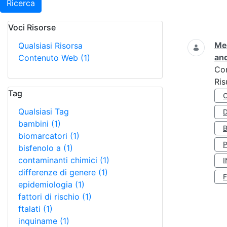
Ricerca
Voci Risorse
Ricerca
Met
Qualsiasi Risorsa
and
Contenuto Web
(1)
Co
Ris
Tag
Qualsiasi Tag
D
bambini
(1)
biomarcatori
(1)
bisfenolo a
(1)
contaminanti chimici
(1)
I
differenze di genere
(1)
epidemiologia
(1)
fattori di rischio
(1)
ftalati
(1)
inquiname
(1)