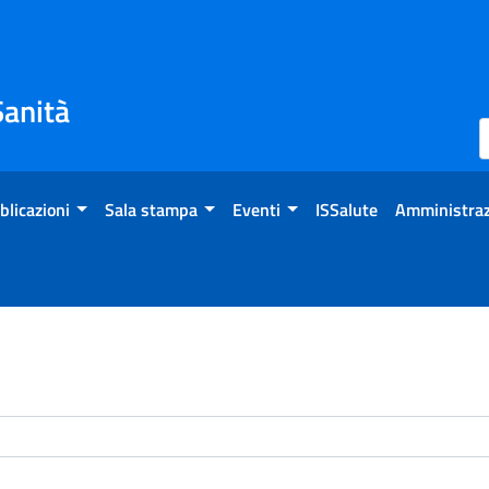
Sanità
blicazioni
Sala stampa
Eventi
ISSalute
Amministraz
enti