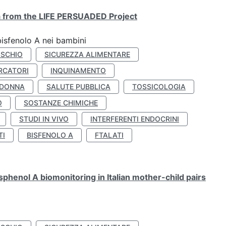
ta from the LIFE PERSUADED Project
bisfenolo A nei bambini
ISCHIO
SICUREZZA ALIMENTARE
RCATORI
INQUINAMENTO
 DONNA
SALUTE PUBBLICA
TOSSICOLOGIA
O
SOSTANZE CHIMICHE
STUDI IN VIVO
INTERFERENTI ENDOCRINI
TI
BISFENOLO A
FTALATI
henol A biomonitoring in Italian mother-child pairs