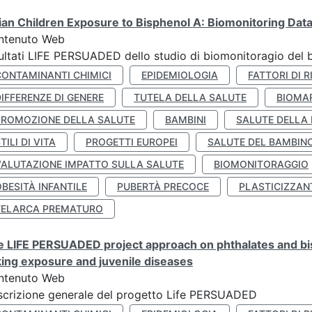
lian Children Exposure to Bisphenol A: Biomonitoring Da
ntenuto Web
ultati LIFE PERSUADED dello studio di biomonitoragio del 
CONTAMINANTI CHIMICI
EPIDEMIOLOGIA
FATTORI DI R
IFFERENZE DI GENERE
TUTELA DELLA SALUTE
BIOMA
PROMOZIONE DELLA SALUTE
BAMBINI
SALUTE DELLA
TILI DI VITA
PROGETTI EUROPEI
SALUTE DEL BAMBIN
VALUTAZIONE IMPATTO SULLA SALUTE
BIOMONITORAGGIO
BESITÀ INFANTILE
PUBERTÀ PRECOCE
PLASTICIZZAN
TELARCA PREMATURO
 LIFE PERSUADED project approach on phthalates and bisp
king exposure and juvenile diseases
ntenuto Web
crizione generale del progetto Life PERSUADED