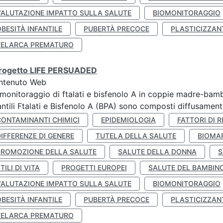
VALUTAZIONE IMPATTO SULLA SALUTE
BIOMONITORAGGIO
BESITÀ INFANTILE
PUBERTÀ PRECOCE
PLASTICIZZAN
TELARCA PREMATURO
 progetto LIFE PERSUADED
ntenuto Web
monitoraggio di ftalati e bisfenolo A in coppie madre-bamb
antili Ftalati e Bisfenolo A (BPA) sono composti diffusamente 
CONTAMINANTI CHIMICI
EPIDEMIOLOGIA
FATTORI DI R
IFFERENZE DI GENERE
TUTELA DELLA SALUTE
BIOMA
PROMOZIONE DELLA SALUTE
SALUTE DELLA DONNA
S
TILI DI VITA
PROGETTI EUROPEI
SALUTE DEL BAMBIN
VALUTAZIONE IMPATTO SULLA SALUTE
BIOMONITORAGGIO
BESITÀ INFANTILE
PUBERTÀ PRECOCE
PLASTICIZZAN
TELARCA PREMATURO