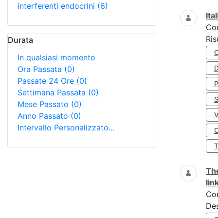
interferenti endocrini
(6)
Ita
Co
Ris
Durata
In qualsiasi momento
D
Ora Passata
(0)
Passate 24 Ore
(0)
Settimana Passata
(0)
S
Mese Passato
(0)
Anno Passato
(0)
Intervallo Personalizzato…
O
The
lin
Co
Des