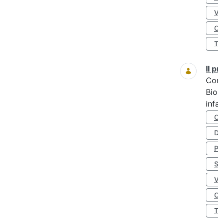
O
Il
Co
Bio
inf
D
S
O