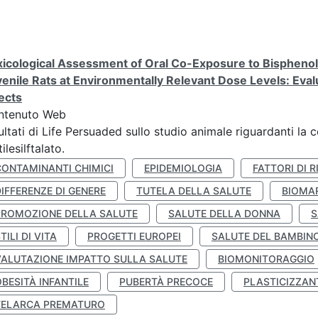
icological Assessment of Oral Co-Exposure to Bisphenol 
enile Rats at Environmentally Relevant Dose Levels: Evalu
ects
ntenuto Web
ultati di Life Persuaded sullo studio animale riguardanti la 
tilesilftalato.
CONTAMINANTI CHIMICI
EPIDEMIOLOGIA
FATTORI DI R
IFFERENZE DI GENERE
TUTELA DELLA SALUTE
BIOMA
PROMOZIONE DELLA SALUTE
SALUTE DELLA DONNA
S
TILI DI VITA
PROGETTI EUROPEI
SALUTE DEL BAMBIN
VALUTAZIONE IMPATTO SULLA SALUTE
BIOMONITORAGGIO
BESITÀ INFANTILE
PUBERTÀ PRECOCE
PLASTICIZZAN
TELARCA PREMATURO