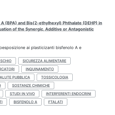
A (BPA) and Bis(2-ethylhexyl) Phthalate (DEHP) in
ation of the Synergic, Additive or Antagonistic
coesposizione ai plasticizanti bisfenolo A e
ISCHIO
SICUREZZA ALIMENTARE
RCATORI
INQUINAMENTO
ALUTE PUBBLICA
TOSSICOLOGIA
O
SOSTANZE CHIMICHE
STUDI IN VIVO
INTERFERENTI ENDOCRINI
TI
BISFENOLO A
FTALATI