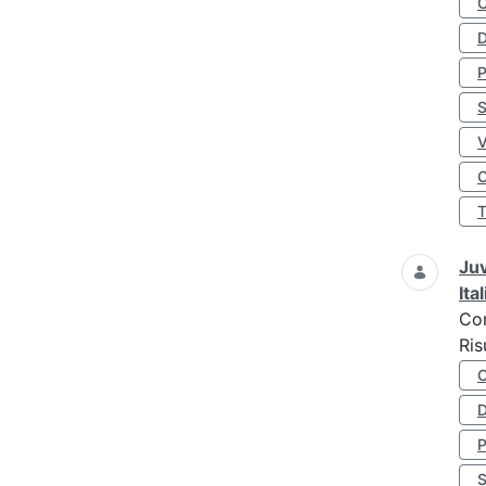
D
S
O
Juv
Ita
Co
Ris
D
S