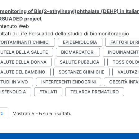
monitoring of Bis(2-ethylhexyl)phthalate (DEHP) in Italia
RSUADED project
ntenuto Web
ultati di Life Persuaded dello studio di biomonitoraggio
CONTAMINANTI CHIMICI
EPIDEMIOLOGIA
FATTORI DI R
TUTELA DELLA SALUTE
BIOMARCATORI
INQUINAMEN
SALUTE DELLA DONNA
SALUTE PUBBLICA
TOSSICOLO
SALUTE DEL BAMBINO
SOSTANZE CHIMICHE
VALUTAZI
TUDI IN VIVO
INTERFERENTI ENDOCRINI
OBESITÀ INFA
BISFENOLO A
FTALATI
TELARCA PREMATURO
Mostrati 5 - 6 su 6 risultati.