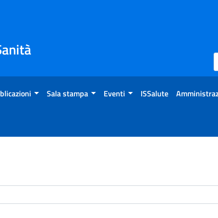
Sanità
blicazioni
Sala stampa
Eventi
ISSalute
Amministraz
enti