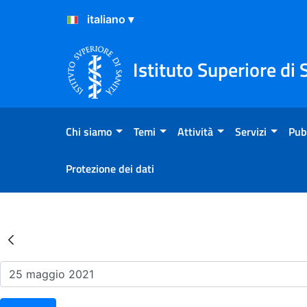
Salta al Contenuto
Salta al Footer
Istituto Superiore di 
Chi siamo
Temi
Attività
Servizi
Pub
Protezione dei dati
Risultati della Ricerca - Ev