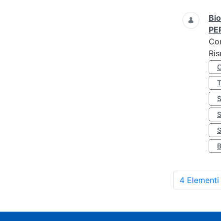
Bio
PE
Co
Ris
S
4 Elementi