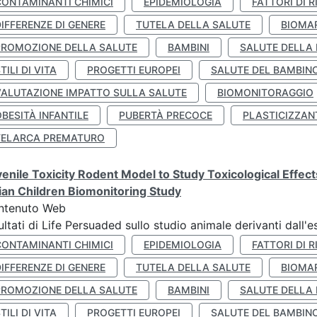
CONTAMINANTI CHIMICI
EPIDEMIOLOGIA
FATTORI DI R
IFFERENZE DI GENERE
TUTELA DELLA SALUTE
BIOMA
PROMOZIONE DELLA SALUTE
BAMBINI
SALUTE DELLA
TILI DI VITA
PROGETTI EUROPEI
SALUTE DEL BAMBIN
VALUTAZIONE IMPATTO SULLA SALUTE
BIOMONITORAGGIO
BESITÀ INFANTILE
PUBERTÀ PRECOCE
PLASTICIZZAN
TELARCA PREMATURO
enile Toxicity Rodent Model to Study Toxicological Effec
lian Children Biomonitoring Study
ntenuto Web
ultati di Life Persuaded sullo studio animale derivanti dall'
CONTAMINANTI CHIMICI
EPIDEMIOLOGIA
FATTORI DI R
IFFERENZE DI GENERE
TUTELA DELLA SALUTE
BIOMA
PROMOZIONE DELLA SALUTE
BAMBINI
SALUTE DELLA
TILI DI VITA
PROGETTI EUROPEI
SALUTE DEL BAMBIN