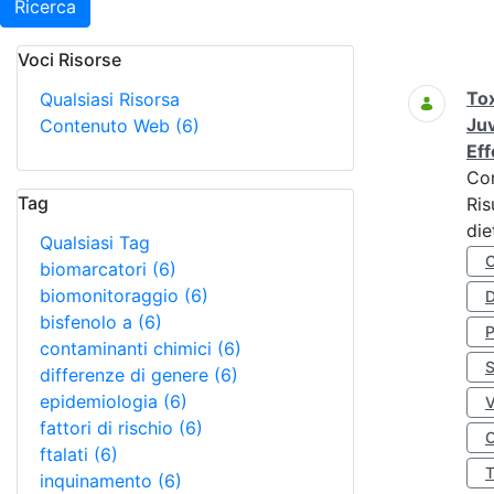
Ricerca
Voci Risorse
Ricerca
Tox
Qualsiasi Risorsa
Juv
Contenuto Web
(6)
Eff
Co
Tag
Ris
die
Qualsiasi Tag
biomarcatori
(6)
biomonitoraggio
(6)
D
bisfenolo a
(6)
contaminanti chimici
(6)
S
differenze di genere
(6)
epidemiologia
(6)
fattori di rischio
(6)
O
ftalati
(6)
inquinamento
(6)