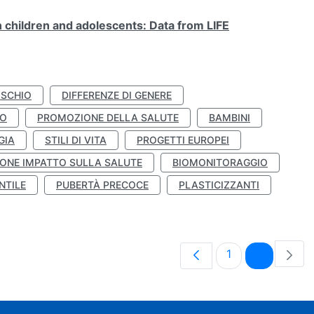
n children and adolescents: Data from LIFE
ISCHIO
DIFFERENZE DI GENERE
TO
PROMOZIONE DELLA SALUTE
BAMBINI
GIA
STILI DI VITA
PROGETTI EUROPEI
ONE IMPATTO SULLA SALUTE
BIOMONITORAGGIO
NTILE
PUBERTÀ PRECOCE
PLASTICIZZANTI
Pagina
Pagina
1
2