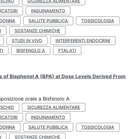
ISCHIO
SICUREZZA ALIMENTARE
RCATORI
INQUINAMENTO
 DONNA
SALUTE PUBBLICA
TOSSICOLOGIA
O
SOSTANZE CHIMICHE
STUDI IN VIVO
INTERFERENTI ENDOCRINI
TI
BISFENOLO A
FTALATI
ts of Bisphenol A (BPA) at Dose Levels Derived From
esposizione orale a Bisfenolo A
ISCHIO
SICUREZZA ALIMENTARE
RCATORI
INQUINAMENTO
 DONNA
SALUTE PUBBLICA
TOSSICOLOGIA
O
SOSTANZE CHIMICHE