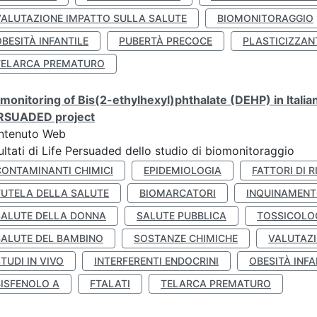
VALUTAZIONE IMPATTO SULLA SALUTE
BIOMONITORAGGIO
BESITÀ INFANTILE
PUBERTÀ PRECOCE
PLASTICIZZAN
TELARCA PREMATURO
monitoring of Bis(2-ethylhexyl)phthalate (DEHP) in Italia
RSUADED project
ntenuto Web
ultati di Life Persuaded dello studio di biomonitoraggio
CONTAMINANTI CHIMICI
EPIDEMIOLOGIA
FATTORI DI R
TUTELA DELLA SALUTE
BIOMARCATORI
INQUINAMEN
SALUTE DELLA DONNA
SALUTE PUBBLICA
TOSSICOLO
SALUTE DEL BAMBINO
SOSTANZE CHIMICHE
VALUTAZI
TUDI IN VIVO
INTERFERENTI ENDOCRINI
OBESITÀ INFA
BISFENOLO A
FTALATI
TELARCA PREMATURO