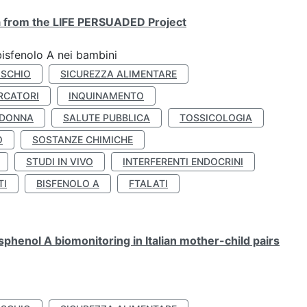
ta from the LIFE PERSUADED Project
bisfenolo A nei bambini
ISCHIO
SICUREZZA ALIMENTARE
RCATORI
INQUINAMENTO
 DONNA
SALUTE PUBBLICA
TOSSICOLOGIA
O
SOSTANZE CHIMICHE
STUDI IN VIVO
INTERFERENTI ENDOCRINI
TI
BISFENOLO A
FTALATI
henol A biomonitoring in Italian mother-child pairs