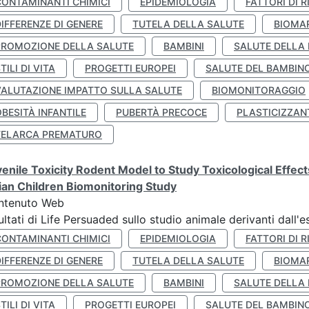
CONTAMINANTI CHIMICI
EPIDEMIOLOGIA
FATTORI DI R
IFFERENZE DI GENERE
TUTELA DELLA SALUTE
BIOMA
PROMOZIONE DELLA SALUTE
BAMBINI
SALUTE DELLA
TILI DI VITA
PROGETTI EUROPEI
SALUTE DEL BAMBIN
VALUTAZIONE IMPATTO SULLA SALUTE
BIOMONITORAGGIO
BESITÀ INFANTILE
PUBERTÀ PRECOCE
PLASTICIZZAN
TELARCA PREMATURO
enile Toxicity Rodent Model to Study Toxicological Effec
lian Children Biomonitoring Study
ntenuto Web
ultati di Life Persuaded sullo studio animale derivanti dall'
CONTAMINANTI CHIMICI
EPIDEMIOLOGIA
FATTORI DI R
IFFERENZE DI GENERE
TUTELA DELLA SALUTE
BIOMA
PROMOZIONE DELLA SALUTE
BAMBINI
SALUTE DELLA
TILI DI VITA
PROGETTI EUROPEI
SALUTE DEL BAMBIN