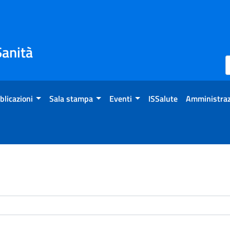
Sanità
blicazioni
Sala stampa
Eventi
ISSalute
Amministraz
enti