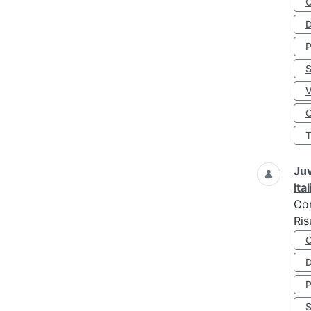
D
S
O
Juv
Ita
Co
Ris
D
S