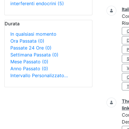
interferenti endocrini
(5)
Ita
Co
Ris
Durata
In qualsiasi momento
D
Ora Passata
(0)
Passate 24 Ore
(0)
Settimana Passata
(0)
S
Mese Passato
(0)
Anno Passato
(0)
Intervallo Personalizzato…
O
The
lin
Co
Des