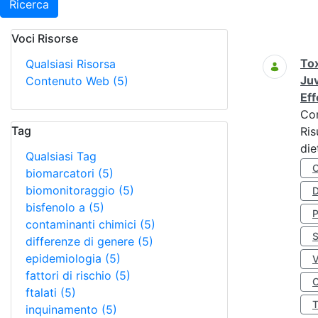
Ricerca
Voci Risorse
Ricerca
Tox
Qualsiasi Risorsa
Juv
Contenuto Web
(5)
Eff
Co
Tag
Ris
die
Qualsiasi Tag
biomarcatori
(5)
biomonitoraggio
(5)
D
bisfenolo a
(5)
contaminanti chimici
(5)
S
differenze di genere
(5)
epidemiologia
(5)
fattori di rischio
(5)
O
ftalati
(5)
inquinamento
(5)