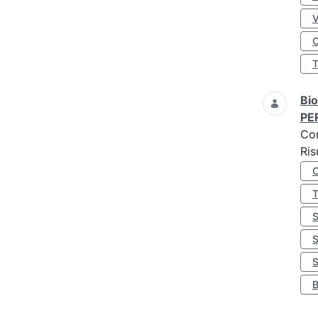
O
Bio
PE
Co
Ris
S