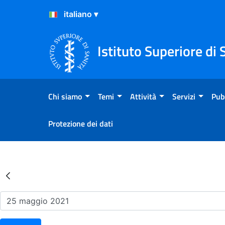
Salta al Contenuto
Salta al Footer
Istituto Superiore di 
Chi siamo
Temi
Attività
Servizi
Pub
Protezione dei dati
Risultati della Ricerca - Ev