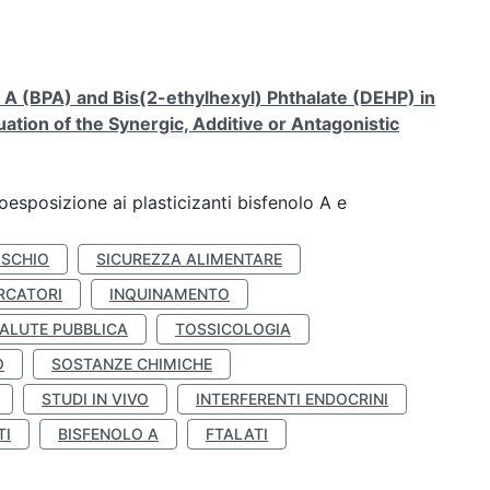
A (BPA) and Bis(2-ethylhexyl) Phthalate (DEHP) in
ation of the Synergic, Additive or Antagonistic
coesposizione ai plasticizanti bisfenolo A e
ISCHIO
SICUREZZA ALIMENTARE
RCATORI
INQUINAMENTO
ALUTE PUBBLICA
TOSSICOLOGIA
O
SOSTANZE CHIMICHE
STUDI IN VIVO
INTERFERENTI ENDOCRINI
TI
BISFENOLO A
FTALATI