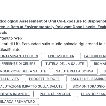
icological Assessment of Oral Co-Exposure to Bisphenol 
enile Rats at Environmentally Relevant Dose Levels: Evalu
ects
ntenuto Web
ultati di Life Persuaded sullo studio animale riguardanti la 
tilesilftalato.
CONTAMINANTI CHIMICI
EPIDEMIOLOGIA
FATTORI DI R
IFFERENZE DI GENERE
TUTELA DELLA SALUTE
BIOMA
PROMOZIONE DELLA SALUTE
SALUTE DELLA DONNA
S
TILI DI VITA
PROGETTI EUROPEI
SALUTE DEL BAMBIN
VALUTAZIONE IMPATTO SULLA SALUTE
BIOMONITORAGGIO
BESITÀ INFANTILE
PUBERTÀ PRECOCE
PLASTICIZZAN
TELARCA PREMATURO