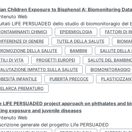
lian Children Exposure to Bisphenol A: Biomonitoring Da
ntenuto Web
ultati LIFE PERSUADED dello studio di biomonitoragio del 
CONTAMINANTI CHIMICI
EPIDEMIOLOGIA
FATTORI DI R
IFFERENZE DI GENERE
TUTELA DELLA SALUTE
BIOMA
PROMOZIONE DELLA SALUTE
BAMBINI
SALUTE DELLA
TILI DI VITA
PROGETTI EUROPEI
SALUTE DEL BAMBIN
VALUTAZIONE IMPATTO SULLA SALUTE
BIOMONITORAGGIO
BESITÀ INFANTILE
PUBERTÀ PRECOCE
PLASTICIZZAN
TELARCA PREMATURO
 LIFE PERSUADED project approach on phthalates and bisp
king exposure and juvenile diseases
ntenuto Web
crizione generale del progetto Life PERSUADED