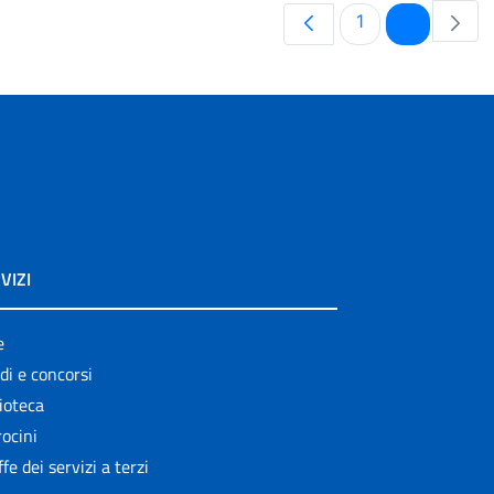
Pagina
Pagina
1
2
VIZI
e
di e concorsi
ioteca
ocini
ffe dei servizi a terzi