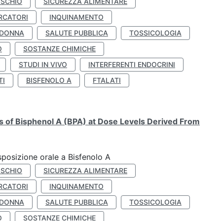
ISCHIO
SICUREZZA ALIMENTARE
RCATORI
INQUINAMENTO
 DONNA
SALUTE PUBBLICA
TOSSICOLOGIA
O
SOSTANZE CHIMICHE
STUDI IN VIVO
INTERFERENTI ENDOCRINI
TI
BISFENOLO A
FTALATI
ts of Bisphenol A (BPA) at Dose Levels Derived From
esposizione orale a Bisfenolo A
ISCHIO
SICUREZZA ALIMENTARE
RCATORI
INQUINAMENTO
 DONNA
SALUTE PUBBLICA
TOSSICOLOGIA
O
SOSTANZE CHIMICHE