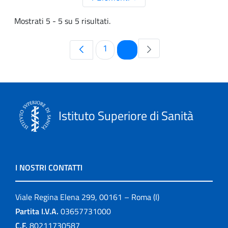
Mostrati 5 - 5 su 5 risultati.
Pagina
Pagina
1
2
Istituto Superiore di Sanità
I NOSTRI CONTATTI
Viale Regina Elena 299, 00161 – Roma (I)
Partita I.V.A.
03657731000
C.F.
80211730587