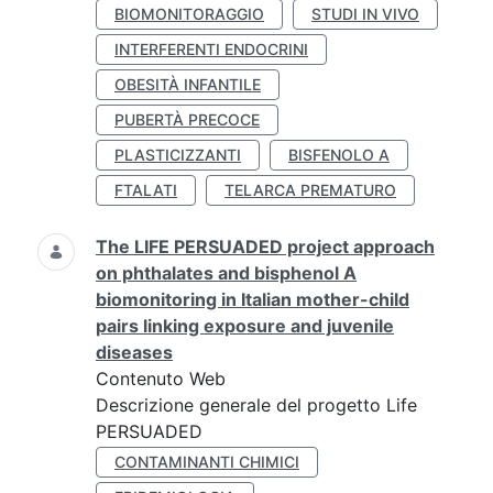
BIOMONITORAGGIO
STUDI IN VIVO
INTERFERENTI ENDOCRINI
OBESITÀ INFANTILE
PUBERTÀ PRECOCE
PLASTICIZZANTI
BISFENOLO A
FTALATI
TELARCA PREMATURO
The LIFE PERSUADED project approach
on phthalates and bisphenol A
biomonitoring in Italian mother-child
pairs linking exposure and juvenile
diseases
Contenuto Web
Descrizione generale del progetto Life
PERSUADED
CONTAMINANTI CHIMICI